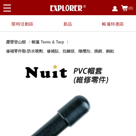
(0)
限時活動區
新品
帳篷特惠區
露營登山館
帳篷 Tents & Tarp
修補零件類-防水噴劑、修補貼、拉鍊頭、橄欖扣、插銷、銅釦