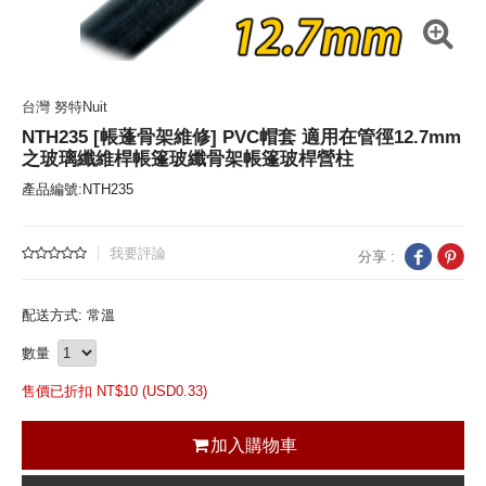
台灣 努特Nuit
NTH235 [帳蓬骨架維修] PVC帽套 適用在管徑12.7mm
之玻璃纖維桿帳篷玻纖骨架帳篷玻桿營柱
產品編號:NTH235
我要評論
分享 :
配送方式: 常溫
數量
售價已折扣 NT$
10 (
USD
0.33)
加入購物車