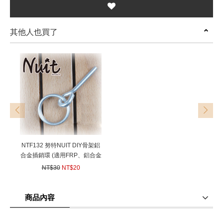
其他人也買了
prev
next
NTF132 努特NUIT DIY骨架鋁
合金插銷環 (適用FRP、鋁合金
桿) 輕量不生鏽 帳篷骨架插銷
NT$30
NT$20
扣插扣插環
(
USD
0.67)
商品內容
商品使用分享
商品評價(0)
我要詢問
(0)