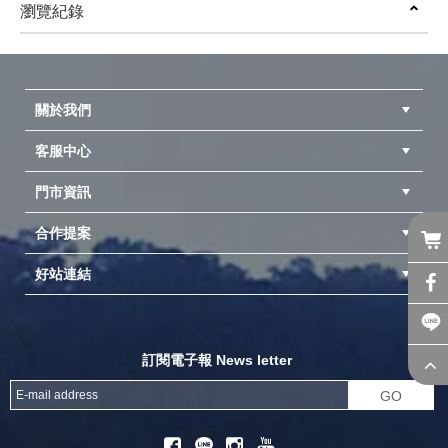
(
USD
4)
(
USD
0.33)
瀏覽紀錄
prev
next
關於我們
客服中心
隱私權聲明
公司簡介
品牌故事
會員辨法
門市資訊
紅利兌換商品
購物Q&A
客服信箱
訂單查詢
合作提案
台中北屯店(國旅卡)
高雄仁武店(國旅卡)
中壢店(國旅卡)
好站連結
成為供應商
異業合作
專案採購
探險家官方粉絲團
努特官方粉絲團
開獎機
訂閱電子報 News letter
GO