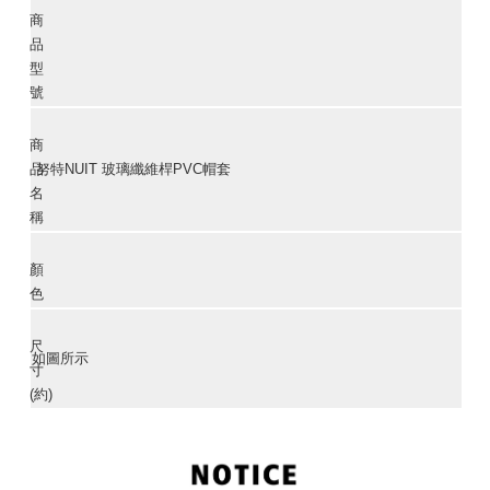
商
品
型
號
商
品
努特NUIT 玻璃纖維桿PVC帽套
名
稱
顏
色
尺
如圖所示
寸
(約)