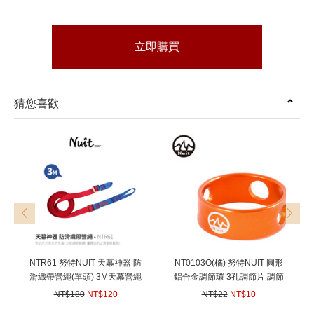
立即購買
猜您喜歡
prev
next
NTR61 努特NUIT 天幕神器 防
NT0103O(橘) 努特NUIT 圓形
滑織帶營繩(單頭) 3M天幕營繩
鋁合金調節環 3孔調節片 調節
抗風 止滑加寬 天幕營柱 露營
拉繩片 營繩扣 6061鋁合金
NT$180
NT$120
NT$22
NT$10
帳篷 止滑營繩