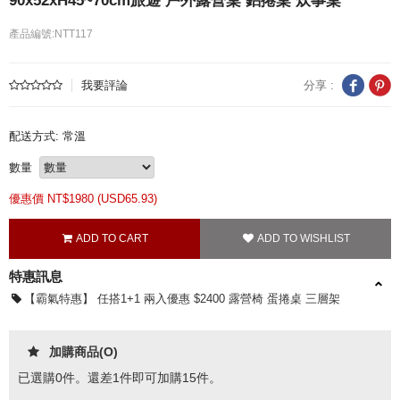
90x52xH45~70cm旅遊 戶外露營桌 鋁捲桌 炊事桌
產品編號:NTT117
我要評論
分享 :
配送方式: 常溫
數量
優惠價 NT$
1980 (
USD
65.93)
特惠訊息
【霸氣特惠】 任搭1+1 兩入優惠 $2400 露營椅 蛋捲桌 三層架
加購商品(O)
已選購
0
件。還差
1
件即可加購15件。