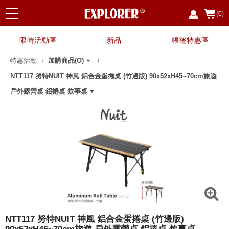
(0)
限時活動區
新品
帳篷特惠區
特惠活動
加購商品(O)
NTT117 努特NUIT 神風 鋁合金蛋捲桌 (竹邊版) 90x52xH45~70cm旅遊
指定廚具、餐具用品，任選3件享88折
【霸氣特惠】任搭1+1 兩入優惠 $2680 露營
【霸氣特惠】 任搭1+1 兩入優惠 $2400 露營
【夏日戲水 限時限定】EP7328 救生衣兩件
【野餐簡便組】NTE91+NTC114-SET
【兩入優惠價】NTE91 努特NUIT 魔方收納
【兩入優惠】NTB98-1 努特 冒險王 單人充氣
【兩入優惠】NTC201-1
【兩入優惠】NTC200-SET 努特NUIT 金士曼
〔8月父親節限定〕指定任選兩件 $888
〔霸氣特惠〕NTB73AG 二入特惠 冒險王 自
【兩入優惠】NTC169BK-1
買NTC113 NTC114 NTC114T 任一款 享加購
【兩入優惠】NTC100BK5-SET 努特 金牌特
NTG78BB 加購好禮
NTC168BK-SET
指定伸縮營柱 單件享八折
NTC09A-1
NTS30LG-1
【兩入優惠】NTC114T-1
【兩入優惠】NTC111-1
NTF354-1【兩入優惠】NTF354 布魯斯 折疊
【兩入優惠】NTC103BK-1
【兩入優惠】NTT84-1
【兩入優惠】NTC113BK-1 努特NUIT 三角衛
【兩入優惠】NTC114-1 努特NUIT 四角衛星
【兩入優惠】NTA32-1 努特NUIT 鋁合金雙針
【兩入優惠】NTC168BK 努特NUIT 傑森 鋁
【兩入優惠】NTC124 努特NUIT 森友會 鋁合
【兩入優惠】NTC101-SET 努特NUIT 霹靂遊
NTA88+NT0115 努特NUIT 瑪雅Y叉二通管營
【多入優惠】NTT80 努特NUIT 跑酷滑板桌
【兩入優惠】NTC75 舒適天堂 帆布鋁合金小
紅利兌換
戶外露營桌 鋁捲桌 炊事桌
椅 蛋捲桌
椅 蛋捲桌 三層架
優惠組
箱(含桌板)
床墊
鋁合金五段椅
動充氣睡墊床 10CM 可拼接
NTC114A沙發套
務 鋁合金五段椅
布面三層架
星 輕量太空椅
輕量太空椅
營柱320cm
合金扶手輕量椅
金三段低腳椅 鐵灰色 限量背面圖印
俠 三段椅 透氣網布
柱優惠套組
(四入以上享單入$500優惠)
川椅
NTT117 努特NUIT 神風 鋁合金蛋捲桌 (竹邊版)