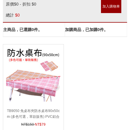
原價
$0 - 折扣 $0
加入購物車
總計
$
0
主商品，已選購
0
件。
加購商品，已加購
0
件。
prev
next
prev
next
prev
next
TB9050 免桌布夾防水桌布90x50c
m (多色可選，單款販售) PVC鋁合
金蛋捲桌巾鋁捲桌布NTT26 NTT16
NT$150
NT$
79
NTT17 NTT29 TA-581