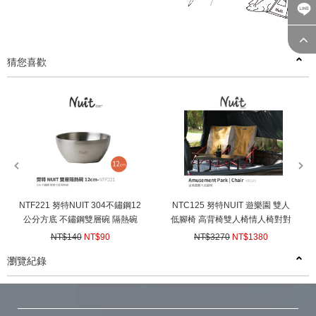
猜您喜歡
prev
next
NTF221 努特NUIT 304不鏽鋼12
NTC125 努特NUIT 遊樂園 雙人
公分方底 不鏽鋼雙層碗 隔熱碗
低腳椅 高背椅雙人椅情人椅對對
不鏽鋼碗 12cm 露營 戶外 防燙
椅露營椅戶外椅(已含包材費)
NT$140
NT$90
NT$3270
NT$1380
雙層
(
USD
3)
(
USD
45.95)
瀏覽紀錄
prev
next