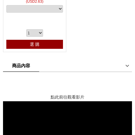
(
USD
2.63)
選 購
商品內容
商品使用分享
商品評價(0)
我要詢問
(0)
點此前往觀看影片