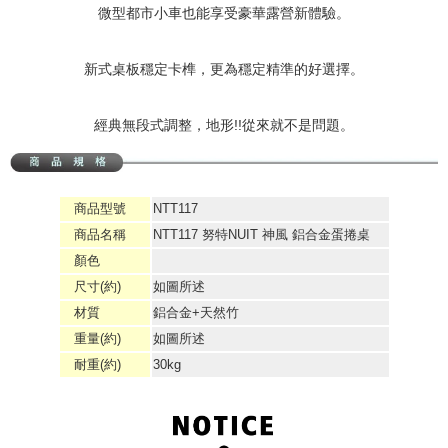
微型都市小車也能享受豪華露營新體驗。
新式桌板穩定卡榫，更為穩定精準的好選擇。
經典無段式調整，地形!!從來就不是問題。
商品型號
NTT117
商品名稱
NTT117 努特NUIT 神風 鋁合金蛋捲桌
顏色
尺寸(約)
如圖所述
材質
鋁合金+天然竹
重量(約)
如圖所述
耐重(約)
30kg