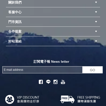
關於我們
客服中心
隱私權聲明
公司簡介
品牌故事
會員辨法
門市資訊
紅利兌換商品
購物Q&A
客服信箱
訂單查詢
合作提案
台中北屯店(國旅卡)
高雄仁武店(國旅卡)
中壢店(國旅卡)
好站連結
成為供應商
異業合作
專案採購
探險家官方粉絲團
努特官方粉絲團
開獎機
訂閱電子報 News letter
GO