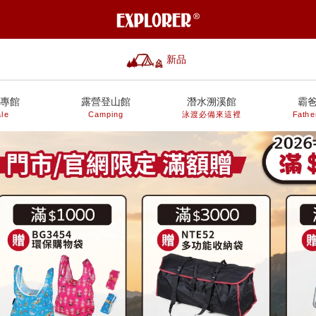
新品
專館
露營登山館
潛水溯溪館
霸
le
Camping
泳渡必備來這裡
Fathe