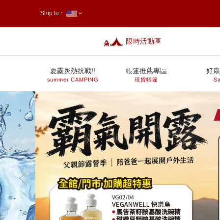
Ship to：
限時活動區
台灣
夏露炎熱抗戰!!
帳篷推薦專區
好康
summer CAMPING
現貨帳篷
Sa