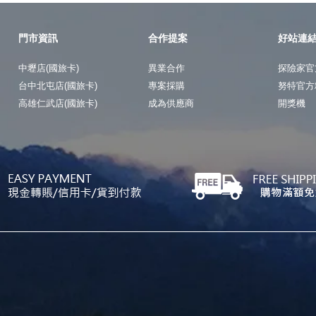
門市資訊
合作提案
好站連
中壢店(國旅卡)
異業合作
探險家官
台中北屯店(國旅卡)
專案採購
努特官方
高雄仁武店(國旅卡)
成為供應商
開獎機