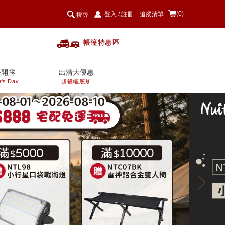
(0)
登入
/
註冊
追蹤清單
搜尋
帳篷特惠區
爸開露
出清大優惠
r's Day
超殺巄底加