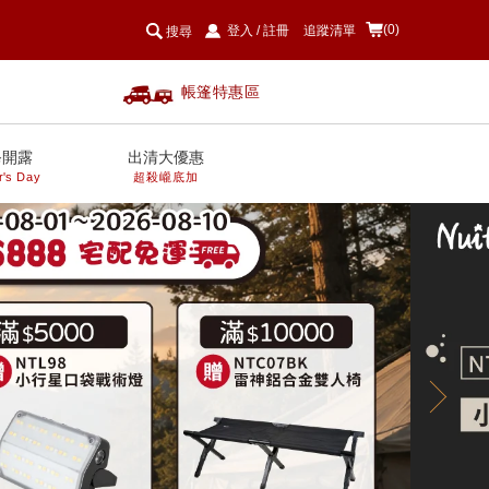
(0)
登入
/
註冊
追蹤清單
搜尋
帳篷特惠區
爸開露
出清大優惠
r's Day
超殺巄底加