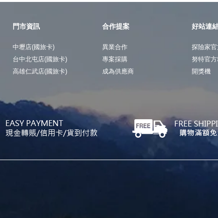
門市資訊
合作提案
好站連
中壢店(國旅卡)
異業合作
探險家官
台中北屯店(國旅卡)
專案採購
努特官方
高雄仁武店(國旅卡)
成為供應商
開獎機