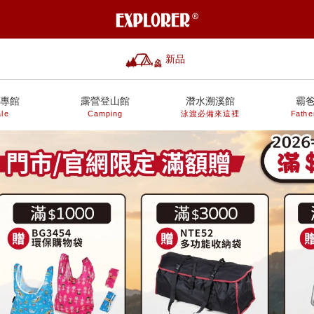
新品
專館
露營登山館
潛水溯溪館
霸
le
Camping
泳渡必備來這裡
Fathe