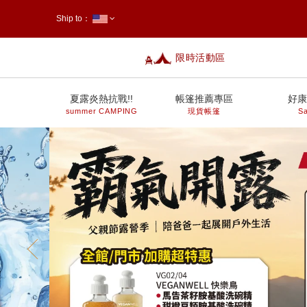
Ship to：
限時活動區
台灣
夏露炎熱抗戰!!
帳篷推薦專區
好康
summer CAMPING
現貨帳篷
Sa