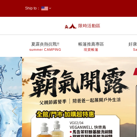
Ship to：
限時活動區
台灣
夏露炎熱抗戰!!
帳篷推薦專區
好康
summer CAMPING
現貨帳篷
Sa