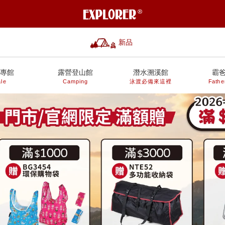
新品
專館
露營登山館
潛水溯溪館
霸
le
Camping
泳渡必備來這裡
Fathe