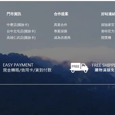
門市資訊
合作提案
好站連
中壢店(國旅卡)
異業合作
探險家官
台中北屯店(國旅卡)
專案採購
努特官方
高雄仁武店(國旅卡)
成為供應商
開獎機