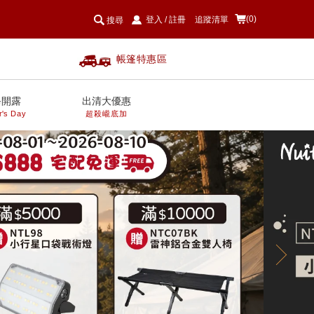
(0)
登入
/
註冊
追蹤清單
搜尋
帳篷特惠區
爸開露
出清大優惠
r's Day
超殺巄底加