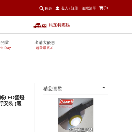
(0)
登入
/
註冊
追蹤清單
搜尋
帳篷特惠區
爸開露
出清大優惠
r's Day
超殺巄底加
next
猜您喜歡
廳帳LED營燈
行安裝 )適