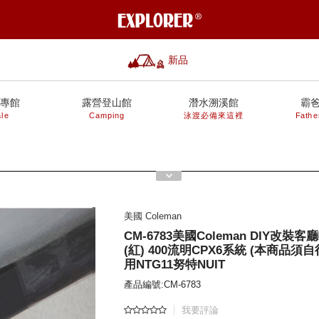
新品
專館
露營登山館
潛水溯溪館
霸
le
Camping
泳渡必備來這裡
Fathe
美國 Coleman
CM-6783美國Coleman DIY改裝客
(紅) 400流明CPX6系統 (本商品須自
用NTG11努特NUIT
產品編號:CM-6783
我要評論