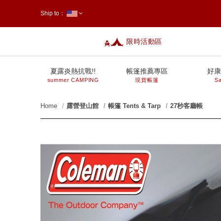
Ship to：
限時活動區
台灣
夏露炎熱抗戰!!
帳篷推薦專區
好康
summer CAMPING
現貨帳篷
Sa
Home
露營登山館
帳篷 Tents & Tarp
27秒客廳帳
prev