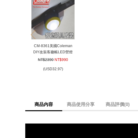
prev
CM-8361美國Coleman
DIY改裝客廳帳LED營燈
(綠) 400流明CPX6系統
NT$2390
NT$990
(本商品須自行安裝) 適用
(
USD
32.97)
NTG11努特NUIT
商品內容
商品使用分享
商品評價(0)