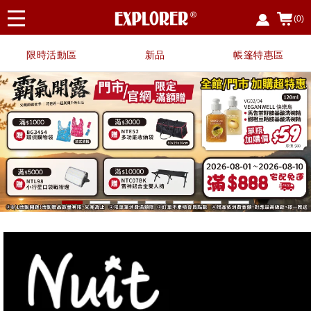
(0)
限時活動區
新品
帳篷特惠區