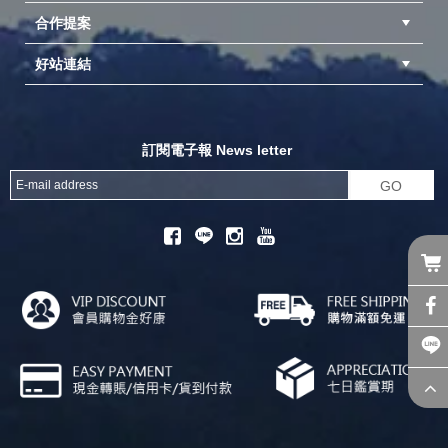
合作提案
台中北屯店(國旅卡)
高雄仁武店(國旅卡)
中壢店(國旅卡)
好站連結
成為供應商
異業合作
專案採購
探險家官方粉絲團
努特官方粉絲團
開獎機
訂閱電子報 News letter
GO