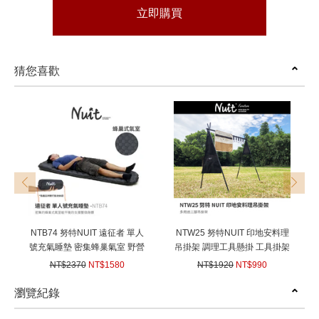
立即購買
猜您喜歡
prev
next
NTB74 努特NUIT 遠征者 單人
NTW25 努特NUIT 印地安料理
號充氣睡墊 密集蜂巢氣室 野營
吊掛架 調理工具懸掛 工具掛架
登山露營環島 輕量蛋槽空氣墊
野炊 戶外烹飪露營
NT$2370
NT$1580
NT$1920
NT$990
露營充氣墊 超輕量極小TPU 野
(
USD
52.61)
(
USD
32.97)
營防潮墊
瀏覽紀錄
prev
next