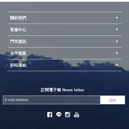
關於我們
客服中心
隱私權聲明
公司簡介
品牌故事
會員辨法
門市資訊
紅利兌換商品
購物Q&A
客服信箱
訂單查詢
合作提案
台中北屯店(國旅卡)
高雄仁武店(國旅卡)
中壢店(國旅卡)
好站連結
成為供應商
異業合作
專案採購
探險家官方粉絲團
努特官方粉絲團
開獎機
訂閱電子報 News letter
GO