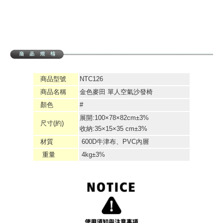
商品型號
NTC126
商品名稱
金色麥田 單人空氣沙發椅
顏色
#
展開:100×78×82cm±3%
尺寸(約)
收納:35×15×35 cm±3%
材質
600D牛津布、PVC內層
重量
4kg±3%