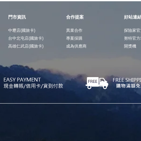
門市資訊
合作提案
好站連
中壢店(國旅卡)
異業合作
探險家官
台中北屯店(國旅卡)
專案採購
努特官方
高雄仁武店(國旅卡)
成為供應商
開獎機