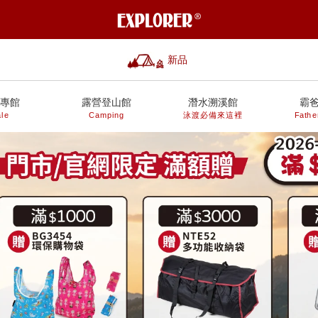
新品
專館
露營登山館
潛水溯溪館
霸
le
Camping
泳渡必備來這裡
Fathe