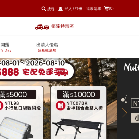
(0)
登入
/
註冊
追蹤清單
搜尋
帳篷特惠區
爸開露
出清大優惠
r's Day
超殺巄底加