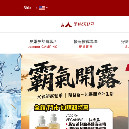
Ship to：
限時活動區
台灣
夏露炎熱抗戰!!
帳篷推薦專區
好康
summer CAMPING
現貨帳篷
Sa