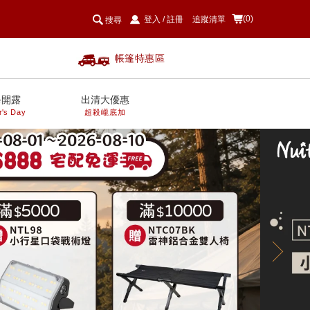
(0)
登入
/
註冊
追蹤清單
搜尋
帳篷特惠區
爸開露
出清大優惠
r's Day
超殺巄底加