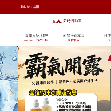
Ship to：
限時活動區
台灣
夏露炎熱抗戰!!
帳篷推薦專區
好康
summer CAMPING
現貨帳篷
Sa