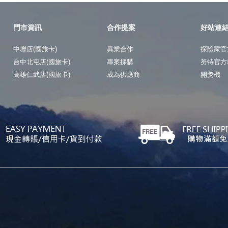
門市資訊
合作提案
好站連
中壢店(國旅卡)
異業合作
探險家官
台中北屯店(國旅卡)
專案採購
努特官方
高雄仁武店(國旅卡)
成為供應商
開獎機