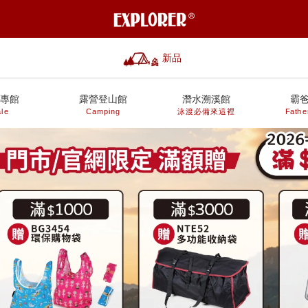
新品
專館
露營登山館
潛水溯溪館
霸
le
Camping
泳渡必備來這裡
Fathe