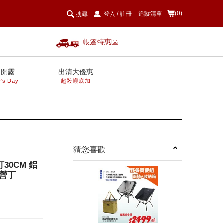
(0)
登入
/
註冊
追蹤清單
搜尋
帳篷特惠區
爸開露
出清大優惠
r's Day
超殺巄底加
next
猜您喜歡
釘30CM 鋁
營丁