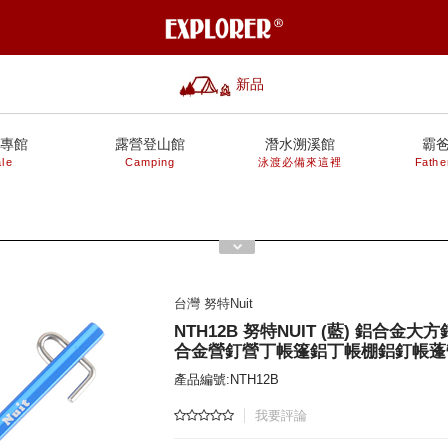
新品
專館
露營登山館
潛水溯溪館
霸
le
Camping
泳渡必備來這裡
Fathe
台灣 努特Nuit
NTH12B 努特NUIT (藍) 鋁合金大方
合金營釘營丁帳篷鋁丁帳棚鋁釘帳蓬
產品編號:NTH12B
我要評論