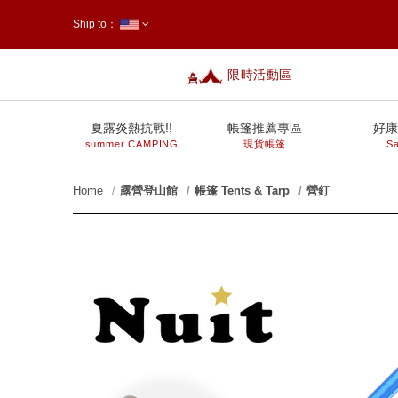
Ship to：
限時活動區
台灣
夏露炎熱抗戰!!
帳篷推薦專區
好康
summer CAMPING
現貨帳篷
Sa
Home
露營登山館
帳篷 Tents & Tarp
營釘
prev