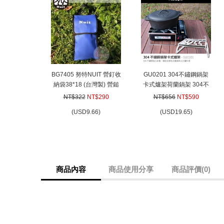
prev
BG7405 努特NUIT 營釘收
GU0201 304不鏽鋼鍋架
納袋38*18 (台灣製) 營鎚
卡式爐架荷蘭鍋架 304不
營槌 營丁 裝備袋 攜行袋
鏽鋼 摺疊鍋架 卡式爐架
NT$322
NT$290
NT$656
NT$590
可吊掛收折工具袋
摺疊爐架
(
USD
9.66)
(
USD
19.65)
商品內容
商品使用分享
商品評價(0)