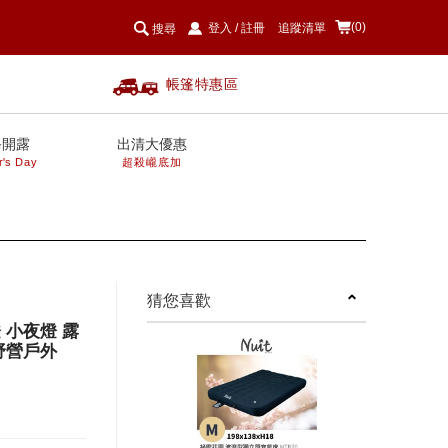
(0)
登入
/
註冊
追蹤清單
搜尋
帳篷特惠區
爸開露
出清大優惠
r's Day
超殺巄底加
next
猜您喜歡
燈 小夜燈 露
野營戶外