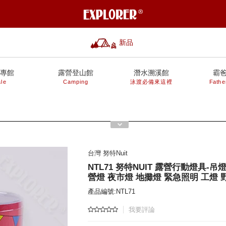
新品
專館
露營登山館
潛水溯溪館
霸
le
Camping
泳渡必備來這裡
Fathe
台灣 努特Nuit
NTL71 努特NUIT 露營行動燈具-吊
營燈 夜市燈 地攤燈 緊急照明 工燈 
產品編號:NTL71
我要評論