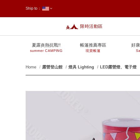
Ship to：
限時活動區
台灣
夏露炎熱抗戰!!
帳篷推薦專區
好康
summer CAMPING
現貨帳篷
Sa
Home
露營登山館
燈具 Lighting
LED露營燈、電子燈
prev