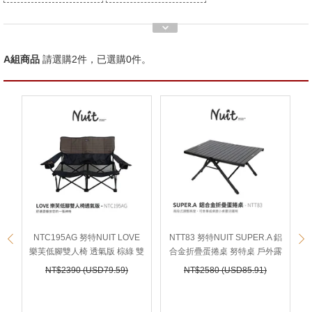
A組商品
請選購
2
件，已選購
0
件。
prev
nex
NTC195AG 努特NUIT LOVE
NTT83 努特NUIT SUPER.A 鋁
樂芙低腳雙人椅 透氣版 棕綠 雙
合金折疊蛋捲桌 努特桌 戶外露
人沙發椅 摺疊椅 折合椅 折疊沙
營摺疊桌折合桌露營桌野餐桌
NT$2390 (
USD
79.59)
NT$2580 (
USD
85.91)
發 小車廂專用 耐重160KG NT
鋁合金桌
C95