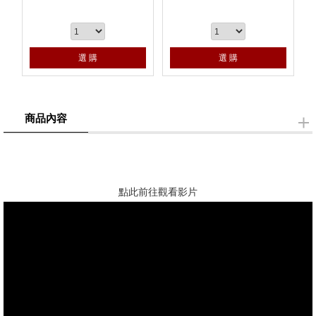
選 購
選 購
商品內容
商品使用分享
商品評價(0)
我要詢問
(0)
點此前往觀看影片