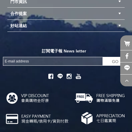
門市資訊
紅利兌換商品
購物Q&A
客服信箱
訂單查詢
合作提案
台中北屯店(國旅卡)
高雄仁武店(國旅卡)
中壢店(國旅卡)
好站連結
成為供應商
異業合作
專案採購
探險家官方粉絲團
努特官方粉絲團
開獎機
訂閱電子報 News letter
GO