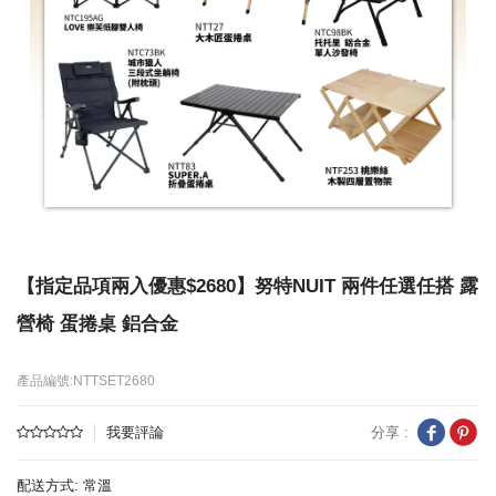
【指定品項兩入優惠$2680】努特NUIT 兩件任選任搭 露
營椅 蛋捲桌 鋁合金
產品編號:NTTSET2680
分享 :
我要評論
配送方式: 常溫