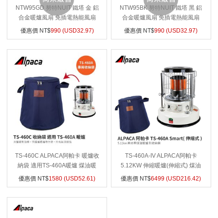
台灣 EXPLORER探險家
NTW95GD 努特NUIT 鐵塔 金 鋁
NTW95BK 努特NUIT 鐵塔 黑 鋁
合金暖爐風扇 免插電熱能風扇
合金暖爐風扇 免插電熱能風扇
台灣犀牛RHINO
熱傳導風扇 用於煤油暖爐 柴爐
熱傳導風扇 用於煤油暖爐 柴爐
優惠價 NT$
990 (
USD
32.97)
優惠價 NT$
990 (
USD
32.97)
台灣 CAMP LAND
風扇 導熱扇 導熱風扇
風扇 導熱扇 導熱風扇
台灣 CAMPING ACE野樂
台灣 Truvii 趣味
台灣 RECHES瑞齊士
台灣 JIALORNG嘉隆
台灣 Black Bear黑熊
台灣 HOUSEKEEPER妙管家
台灣 CONQUEROR征服者
台灣 HOT CAMP
台灣 WEN LIANG文樑
TS-460C ALPACA阿帕卡 暖爐收
TS-460A-IV ALPACA阿帕卡
台灣 OutdoorBase
納袋 適用TS-460A暖爐 煤油暖
5.12KW 伸縮暖爐(伸縮式) 煤油
台灣 GO SPORT
爐收納袋
暖爐 韓國製 戶外使用露營取暖
優惠價 NT$
1580 (
USD
52.61)
優惠價 NT$
6499 (
USD
216.42)
日本 岩谷IWATANI
露營必備阿帕卡
日本 UNIFLAME
日本YAZAWA