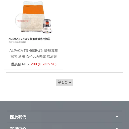
日本 DOPPELGANGER 營舞
者
日本 SOTO
日本 TOYOTOMI
日本 SOUTHFIELD
日本 CAPTAIN STAG 鹿牌
日本 OIGEN 榮盛堂南部鐵器
ALPACA TS-460B煤油暖爐專用
日本 LOGOS
棉芯 適用TS-460A暖爐 煤油暖
爐更換用油芯維修爐芯棉芯
美國 THERMAREST
優惠價 NT$
1200 (
USD
39.96)
美國 ENO
美國 Old Mountain
美國 Leatherman
美國 SAWYER
美國 CHACO
美國 CAMELBAK
美國 MSR
美國 KELTY
關於我們
美國 TICLA
客服中心
隱私權聲明
公司簡介
品牌故事
會員辨法