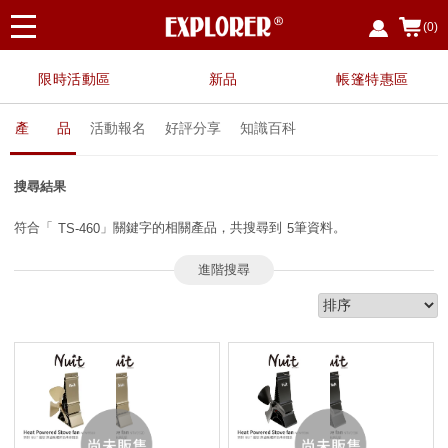
(0)
限時活動區
新品
帳篷特惠區
產 品
活動報名
好評分享
知識百科
搜尋結果
符合「
」關鍵字的相關產品，共搜尋到
筆資料。
TS-460
5
進階搜尋
請勾選您想搜尋的條件
關鍵字：
品牌：
台灣 努特Nuit
台灣 CYPRESS CREEK賽普
勒斯