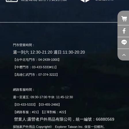
義大利 MASTERS
義大利 GABEL
義大利 FIAMMA
義大利 indel B
日本INNO
領航家
群加
樂活不露
GPLUS
門市營業時間：
SANSUI 山水
ADAM
週一到六 12:30-21:20 週日:11:30-20:20
艾草之家
【台中北屯門市：04-2439-1000】
日本 ONOE 尾上製作所
【中壢門市：03-433-5333#11】
澳洲WHISPBAR
【高雄仁武門市：07-374-3222】
Naturehike
台灣LINOX
台灣 木酢達人DAWOKO
網路客服時間：
美國YAKIMA
週一至週五: 09:30-17:00 午休: 11:45-12:30
台灣BEARACK
【03-433-5333】【03-455-2466】
西域 Westfield
【網路客服：#21】【訂單對帳：#22】
瑞士 WENGER
營業人:露營者戶外用品有限公司，統一編號：66880569
加拿大COGHLANS
探險家戶外用品 Copyright© Explorer Taiwan Inc. 保留一切權利。