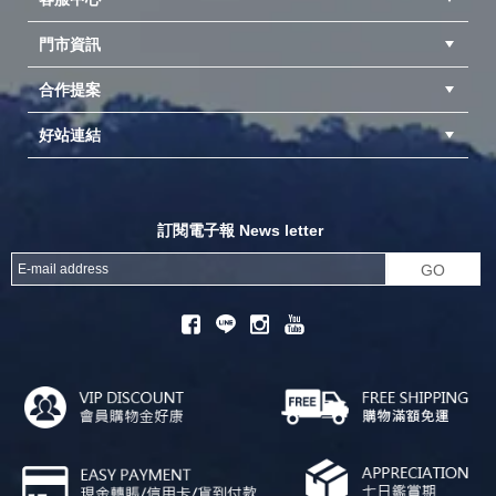
美國 Klean kanteen 可利鋼
瓶
門市資訊
紅利兌換商品
購物Q&A
客服信箱
訂單查詢
美國 ROME 羅馬鑄鐵達人
合作提案
台中北屯店(國旅卡)
高雄仁武店(國旅卡)
中壢店(國旅卡)
美國 EQUINOX
美國 NITE IZE
好站連結
成為供應商
異業合作
專案採購
美國 contigo
美國來勁Nalgene
探險家官方粉絲團
努特官方粉絲團
開獎機
美國 LODGE
訂閱電子報 News letter
美國 Coleman
美國 FENIX
GO
韓國 BUFFALO
韓國 COOKOO
韓國 NOMADE
韓國 KOVEA
德國 P.A.C
德國 LEKI
德國 HAIX
德國 Petromax
德國 Feuerhand
德國 WAECO