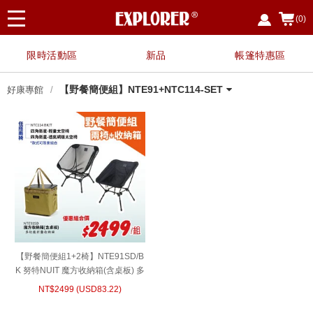
(0)
限時活動區
新品
帳篷特惠區
【野餐簡便組】NTE91+NTC114-SET
好康專館
指定廚具、餐具用品，任選3件享88
【霸氣特惠】任搭1+1 兩入優惠
【霸氣特惠】 任搭1+1 兩入優惠
【夏日戲水 限時限定】EP7328 救生
【野餐簡便組】NTE91+NTC114-
【兩入優惠價】NTE91 努特NUIT 魔
【兩入優惠】NTB98-1 努特 冒險王
【兩入優惠】NTC201-1
【兩入優惠】NTC200-SET 努特
〔8月父親節限定〕指定任選兩件
〔霸氣特惠〕NTB73AG 二入特惠 冒
【兩入優惠】NTC169BK-1
買NTC113 NTC114 NTC114T 任一
【兩入優惠】NTC100BK5-SET 努特
NTG78BB 加購好禮
NTC168BK-SET
指定伸縮營柱 單件享八折
NTC09A-1
NTS30LG-1
【兩入優惠】NTC114T-1
【兩入優惠】NTC111-1
NTF354-1【兩入優惠】NTF354 布
【兩入優惠】NTC103BK-1
【兩入優惠】NTT84-1
【兩入優惠】NTC113BK-1 努特NUIT
【兩入優惠】NTC114-1 努特NUIT 四
【兩入優惠】NTA32-1 努特NUIT 鋁
【兩入優惠】NTC168BK 努特NUIT
【兩入優惠】NTC124 努特NUIT 森
【兩入優惠】NTC101-SET 努特
NTA88+NT0115 努特NUIT 瑪雅Y叉
【多入優惠】NTT80 努特NUIT 跑酷
【兩入優惠】NTC75 舒適天堂 帆布
紅利兌換
折
$2680 露營椅 蛋捲桌
$2400 露營椅 蛋捲桌 三層架
衣兩件優惠組
SET
方收納箱(含桌板)
單人充氣床墊
NUIT 金士曼 鋁合金五段椅
$888
險王 自動充氣睡墊床 10CM 可拼接
款 享加購NTC114A沙發套
金牌特務 鋁合金五段椅
魯斯 折疊布面三層架
三角衛星 輕量太空椅
角衛星 輕量太空椅
合金雙針營柱320cm
傑森 鋁合金扶手輕量椅
友會 鋁合金三段低腳椅 鐵灰色 限量
NUIT 霹靂遊俠 三段椅 透氣網布
二通管營柱優惠套組
滑板桌 (四入以上享單入$500優惠)
鋁合金小川椅
背面圖印
【野餐簡便組1+2椅】NTE91SD/B
K 努特NUIT 魔方收納箱(含桌板) 多
功能折疊收納袋 可折疊 野餐 NTC1
NT$
2499
(
USD
83.22)
14 四角衛星椅 輕量太空椅 兩款椅
子任選