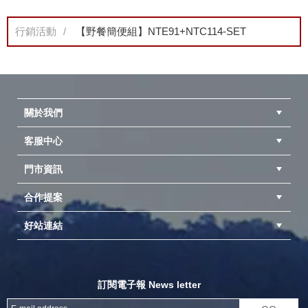
行銷活動
【野餐簡便組】NTE91+NTC114-SET
關於我們
客服中心
隱私權聲明
公司簡介
品牌故事
會員辨法
門市資訊
紅利兌換商品
購物Q&A
客服信箱
訂單查詢
合作提案
台中北屯店(國旅卡)
高雄仁武店(國旅卡)
中壢店(國旅卡)
好站連結
成為供應商
異業合作
專案採購
探險家官方粉絲團
努特官方粉絲團
開獎機
訂閱電子報 News letter