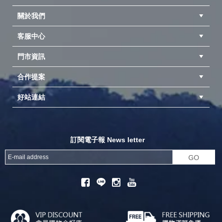
關於我們
客服中心
隱私權聲明
公司簡介
品牌故事
會員辨法
門市資訊
紅利兌換商品
購物Q&A
客服信箱
訂單查詢
合作提案
台中北屯店(國旅卡)
高雄仁武店(國旅卡)
中壢店(國旅卡)
好站連結
成為供應商
異業合作
專案採購
探險家官方粉絲團
努特官方粉絲團
開獎機
訂閱電子報 News letter
GO