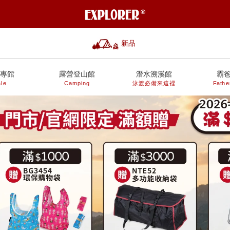
新品
專館
露營登山館
潛水溯溪館
霸
le
Camping
泳渡必備來這裡
Fathe