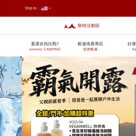
Ship to：
限時活動區
台灣
夏露炎熱抗戰!!
帳篷推薦專區
好康
summer CAMPING
現貨帳篷
Sa