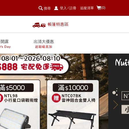
(0)
登入
/
註冊
追蹤清單
搜尋
帳篷特惠區
爸開露
出清大優惠
r's Day
超殺巄底加