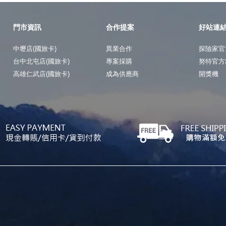
門市資訊
合作提案
好站連
中壢店(國旅卡)
異業合作
探險家官
台中北屯店(國旅卡)
專案採購
努特官方
高雄仁武店(國旅卡)
成為供應商
開獎機