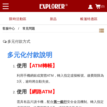
(0)
限時活動區
新品
帳篷特惠區
/
客服中心
常見問題
多元付款方式
多元化付款說明
使用
【ATM轉帳】
利用手機網銀或實體ATM，轉入指定虛擬帳號。繳費期限為
3天，逾時將自動失效。
使用
【網路ATM】
需具有晶片讀卡機，配合
第一銀行
安全金流機制。轉入指定