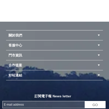
關於我們
客服中心
隱私權聲明
公司簡介
品牌故事
會員辨法
門市資訊
紅利兌換商品
購物Q&A
客服信箱
訂單查詢
合作提案
台中北屯店(國旅卡)
高雄仁武店(國旅卡)
中壢店(國旅卡)
好站連結
成為供應商
異業合作
專案採購
探險家官方粉絲團
努特官方粉絲團
開獎機
訂閱電子報 News letter
GO