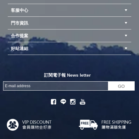
客服中心
隱私權聲明
公司簡介
品牌故事
會員辨法
門市資訊
紅利兌換商品
購物Q&A
客服信箱
訂單查詢
合作提案
台中北屯店(國旅卡)
高雄仁武店(國旅卡)
中壢店(國旅卡)
好站連結
成為供應商
異業合作
專案採購
探險家官方粉絲團
努特官方粉絲團
開獎機
訂閱電子報 News letter
GO