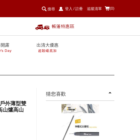
(0)
登入
/
註冊
追蹤清單
搜尋
帳篷特惠區
爸開露
出清大優惠
r's Day
超殺巄底加
next
猜您喜歡
航家 戶外薄型雙
 高山爐高山