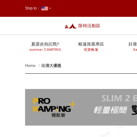
Ship to：
限時活動區
台灣
夏露炎熱抗戰!!
帳篷推薦專區
好康
summer CAMPING
現貨帳篷
Sa
Home
出清大優惠
prev