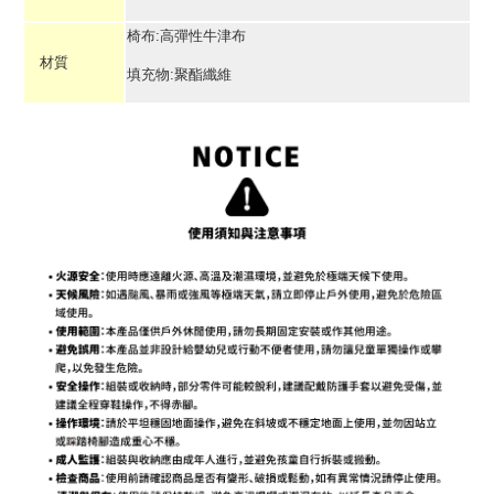
椅布:高彈性牛津布
材質
填充物:聚酯纖維