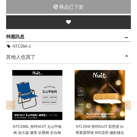
商品已下架
特惠訊息
NTC09A-1
其他人也買了
prev
next
NTC09BL 努特NUIT 玉山甲板
NTL56W 努特NUIT 雷恩號 白
椅 加大版 藏青 折疊椅 折合椅
專業露營燈 800流明 攝影補光