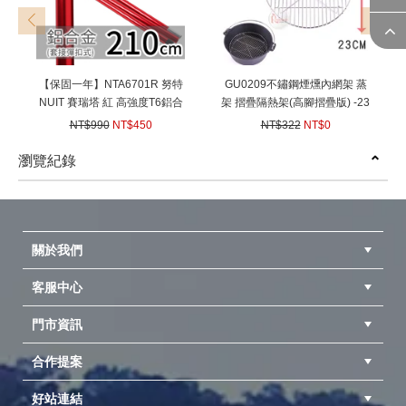
prev
next
【保固一年】NTA6701R 努特
GU0209不鏽鋼煙燻內網架 蒸
NUIT 賽瑞塔 紅 高強度T6鋁合
架 摺疊隔熱架(高腳摺疊版) -23
金彈扣營柱 175~210CM 彈扣
公分 煙燻料理 適用電鍋 荷蘭
NT$990
NT$450
NT$322
NT$0
營柱帳棚伸縮營柱19/22mm帳
鍋架內鍋架非UNIFLAME
(
USD
14.99)
(
USD
0)
篷前庭柱
瀏覽紀錄
prev
next
關於我們
客服中心
隱私權聲明
公司簡介
品牌故事
會員辨法
門市資訊
紅利兌換商品
購物Q&A
客服信箱
訂單查詢
合作提案
台中北屯店(國旅卡)
高雄仁武店(國旅卡)
中壢店(國旅卡)
好站連結
成為供應商
異業合作
專案採購