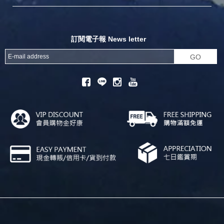
探險家官方粉絲團
努特官方粉絲團
開獎機
訂閱電子報 News letter
GO