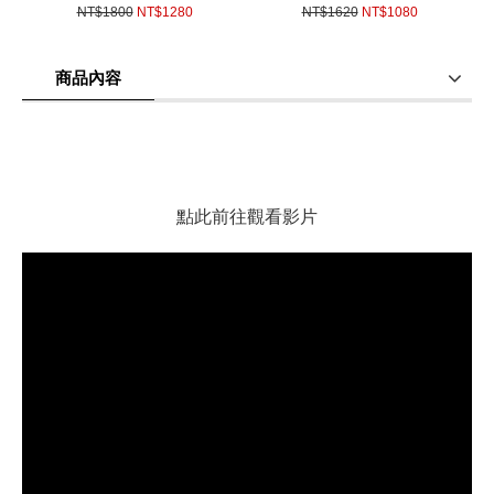
鋁合金休閒椅非COLEMAN小
燈 USB充電LED燈 野營燈
NT$1800
NT$1280
NT$1620
NT$1080
巨人
LED相機補光燈直播補光燈
(
USD
42.62)
(
USD
35.96)
GOPRO補光燈冷靴補光燈1/4
補光燈戶外夜衝帳篷燈 停電必
商品內容
備
商品使用分享
商品評價(0)
我要詢問
(0)
點此前往觀看影片