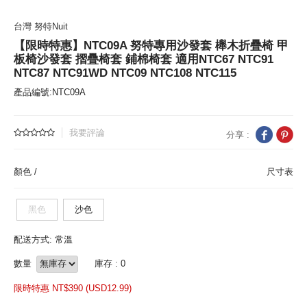
台灣 努特Nuit
【限時特惠】NTC09A 努特專用沙發套 櫸木折疊椅 甲
板椅沙發套 摺疊椅套 鋪棉椅套 適用NTC67 NTC91
NTC87 NTC91WD NTC09 NTC108 NTC115
產品編號:NTC09A
我要評論
分享 :
顏色 /
尺寸表
黑色
沙色
配送方式: 常溫
數量
庫存 : 0
限時特惠 NT$
390 (
USD
12.99)