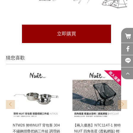
立即購買
猜您喜歡
prev
next
NTW26 努特NUIT 背包客 304
【兩入優惠】NTC114T-1 努特
不鏽鋼摺疊把鍋三件組 調理鍋
NUIT 四角衛星 (透氣網版) 輕