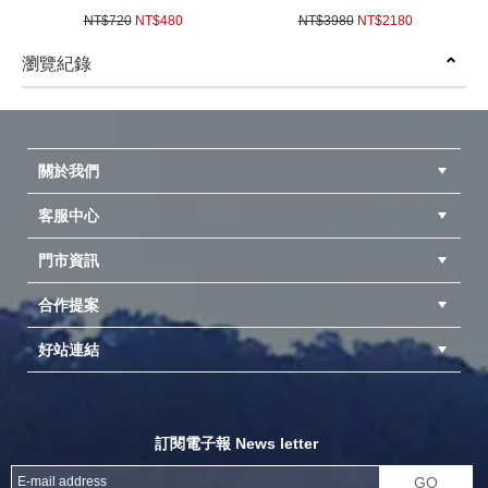
湯鍋 套鍋組 戶外 麵鍋組 泡麵
量太空椅 露營椅 釣魚椅 月亮
NT$720
NT$480
NT$3980
NT$2180
炊具 餐盤 煎盤
椅 輕量椅 便攜椅 摺疊椅 鋁合
(
USD
15.98)
(
USD
72.59)
金 登山 束狀收納 休閒椅(已含
瀏覽紀錄
包材費)
prev
next
關於我們
客服中心
隱私權聲明
公司簡介
品牌故事
會員辨法
門市資訊
紅利兌換商品
購物Q&A
客服信箱
訂單查詢
合作提案
台中北屯店(國旅卡)
高雄仁武店(國旅卡)
中壢店(國旅卡)
好站連結
成為供應商
異業合作
專案採購
探險家官方粉絲團
努特官方粉絲團
開獎機
訂閱電子報 News letter
GO