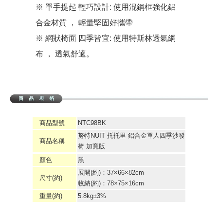
※ 單手提起 輕巧設計: 使用混鋼框強化鋁
合金材質 ， 輕量堅固好攜帶
※ 網狀椅面 四季皆宜: 使用特斯林透氣網
布 ， 透氣舒適。
商品型號
NTC98BK
努特NUIT 托托里 鋁合金單人四季沙發
商品名稱
椅 加寬版
顏色
黑
展開(約)：37×66×82cm
尺寸(約)
收納(約)：78×75×16cm
重量(約)
5.8kg±3%