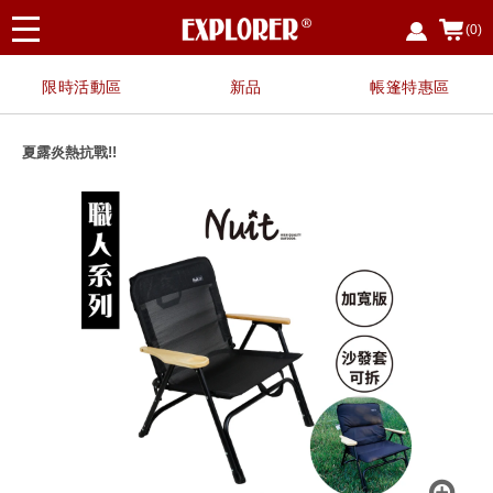
(0)
限時活動區
新品
帳篷特惠區
夏露炎熱抗戰!!