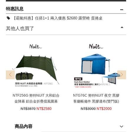
特惠訊息
【霸氣特惠】任搭1+1 兩入優惠 $2680 露營椅 蛋捲桌
其他人也買了
prev
next
NTF256G 努特NUIT 大和鋁合
NTG76C 努特NUIT 夜空 黑膠
金陣幕 鋁合金折疊擋風圍幕
客廳帳備件 黑膠邊布(雙門版)
Yamato (軍綠) 折疊擋風圍幕
單片 適用NTG76 NTG11 27秒
NT$3870
NT$2580
NT$3000
NT$2000
露營 鐵桿陣幕
帳 客廳帳棚 炊事帳篷 圍布 防
(
USD
85.91)
(
USD
66.6)
蟲網紗
商品內容