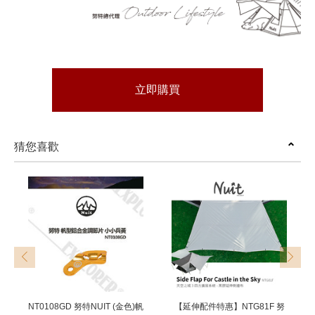
立即購買
猜您喜歡
prev
next
NT0108GD 努特NUIT (金色)帆
【延伸配件特惠】NTG81F 努