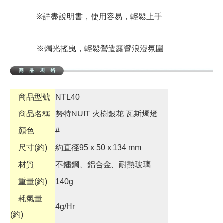
※詳盡說明書，使用容易，輕鬆上手
※燭光搖曳，輕鬆營造露營浪漫氛圍
商品型號
NTL40
商品名稱
努特NUIT 火樹銀花 瓦斯燭燈
顏色
#
尺寸(約)
約直徑95 x 50 x 134 mm
材質
不鏽鋼、鋁合金、耐熱玻璃
重量(約)
140g
耗氣量
4g/Hr
(約)