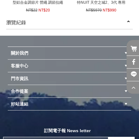
型鋁合金調節片 營繩 調節拉繩
特NUIT 天空之城2、3代 專用
適用天幕帳篷炊事帳棚客廳帳
配件-黑膠延伸側邊布
NT$22
NT$20
NT$5970
NT$990
蓬
600x295cm梯形 遮陽延伸布延
(
USD
0.67)
(
USD
32.97)
伸天幕小天幕
瀏覽紀錄
prev
next
關於我們
客服中心
隱私權聲明
公司簡介
品牌故事
會員辨法
門市資訊
紅利兌換商品
購物Q&A
客服信箱
訂單查詢
合作提案
台中北屯店(國旅卡)
高雄仁武店(國旅卡)
中壢店(國旅卡)
好站連結
成為供應商
異業合作
專案採購
探險家官方粉絲團
努特官方粉絲團
開獎機
訂閱電子報 News letter