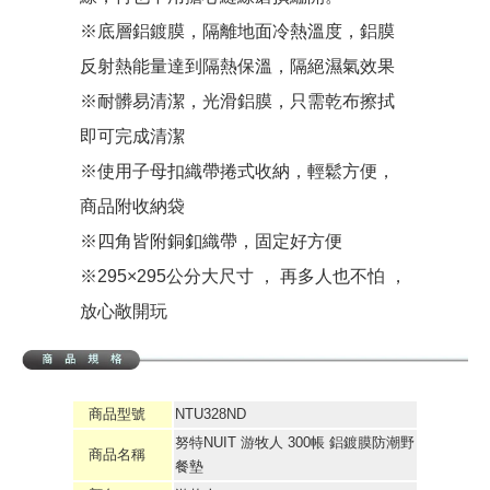
※底層鋁鍍膜，隔離地面冷熱溫度，鋁膜
反射熱能量達到隔熱保溫，隔絕濕氣效果
※耐髒易清潔，光滑鋁膜，只需乾布擦拭
即可完成清潔
※使用子母扣織帶捲式收納，輕鬆方便，
商品附收納袋
※四角皆附銅釦織帶，固定好方便
※295×295公分大尺寸 ， 再多人也不怕 ，
放心敞開玩
商品型號
NTU328ND
努特NUIT 游牧人 300帳 鋁鍍膜防潮野
商品名稱
餐墊