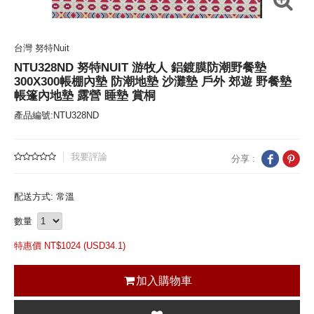
台灣 努特Nuit
NTU328ND 努特NUIT 游牧人 鋁鍍膜防潮野餐墊
300X300帳棚內墊 防潮地墊 沙灘墊 戶外 郊遊 野餐墊
帳篷內地墊 露營 睡墊 賞桐
產品編號:NTU328ND
我要評論
分享 :
配送方式: 常溫
數量
特惠價 NT$
1024 (
USD
34.1)
加入購物車