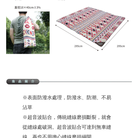
※表面防潑水處理，防潑水、防潮、不易
沾草
※超音波貼合，傳統縫線磨損斷裂，就會
從縫線處破洞。超音波貼合可達到無車縫
線，再也不用擔心縫線磨損繃開。