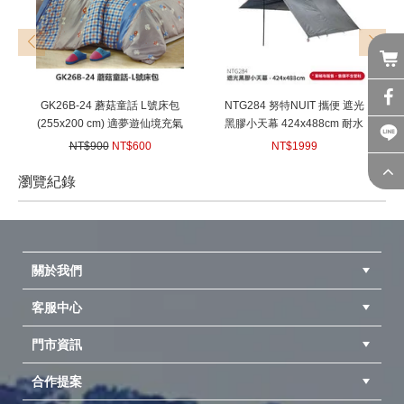
prev
next
GK26B-24 蘑菇童話 L號床包
NTG284 努特NUIT 攜便 遮光
(255x200 cm) 適夢遊仙境充氣
黑膠小天幕 424x488cm 耐水
睡墊 露營達人充氣床墊 歡樂時
壓 遮陽天幕小天幕
NT$900
NT$600
NT$1999
光充氣墊 充氣床 獨立筒床包
(
USD
19.98)
(
USD
66.57)
努特NUIT NTB11 NTB16
瀏覽紀錄
NTB18 24035
prev
next
關於我們
客服中心
隱私權聲明
公司簡介
品牌故事
會員辨法
門市資訊
紅利兌換商品
購物Q&A
客服信箱
訂單查詢
合作提案
台中北屯店(國旅卡)
高雄仁武店(國旅卡)
中壢店(國旅卡)