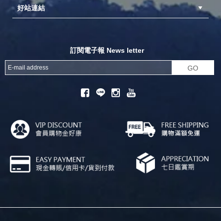
好站連結
成為供應商
異業合作
專案採購
探險家官方粉絲團
努特官方粉絲團
開獎機
訂閱電子報 News letter
GO