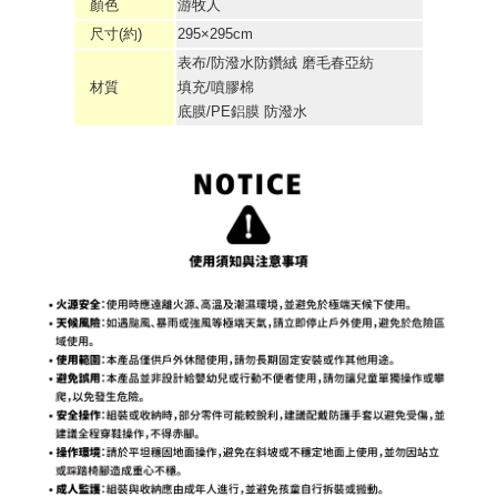
顏色
游牧人
尺寸(約)
295×295cm
表布/防潑水防鑽絨 磨毛春亞紡
材質
填充/噴膠棉
底膜/PE鋁膜 防潑水