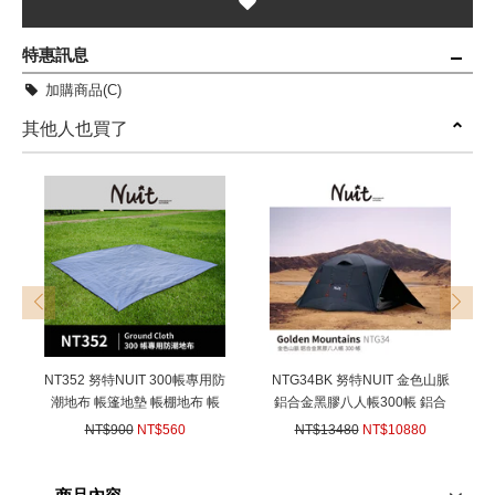
特惠訊息
加購商品(C)
其他人也買了
prev
next
NT352 努特NUIT 300帳專用防
NTG34BK 努特NUIT 金色山脈
潮地布 帳篷地墊 帳棚地布 帳
鋁合金黑膠八人帳300帳 鋁合
蓬外墊 300帳適用 外地布
金帳棚 8人帳蓬 露營 帳棚 家庭
NT$900
NT$560
NT$13480
NT$10880
NTG33 NTG68 NTG70
帳篷
(
USD
18.65)
(
USD
362.3)
NTG89