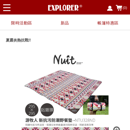
(0)
限時活動區
新品
帳篷特惠區
夏露炎熱抗戰!!