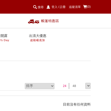
(0)
登入
/
註冊
追蹤清單
搜尋
帳篷特惠區
爸開露
出清大優惠
r's Day
超殺巄底加
24
48
目前沒有任何資料