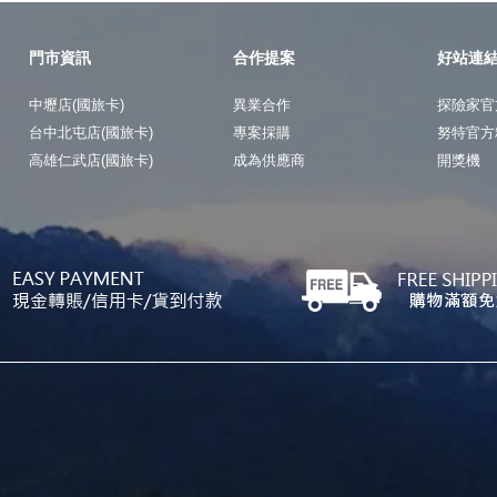
門市資訊
合作提案
好站連
中壢店(國旅卡)
異業合作
探險家官
台中北屯店(國旅卡)
專案採購
努特官方
高雄仁武店(國旅卡)
成為供應商
開獎機