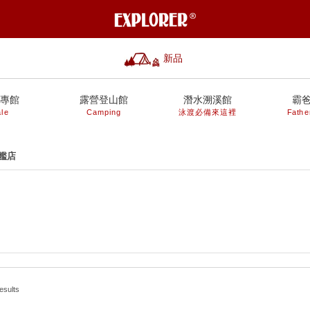
新品
專館
露營登山館
潛水溯溪館
霸
le
Camping
泳渡必備來這裡
Fathe
艦店
esults