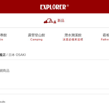
新品
專館
露營登山館
潛水溯溪館
霸
le
Camping
泳渡必備來這裡
Fathe
艦店
/ 日本 OSAKI
關商品
sults