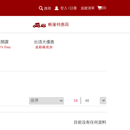
(0)
登入
/
註冊
追蹤清單
搜尋
帳篷特惠區
爸開露
出清大優惠
r's Day
超殺巄底加
24
48
目前沒有任何資料