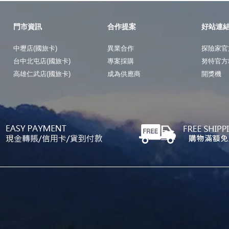
門市資訊
合作提案
好站連
中壢店(國旅卡)
異業合作
探險家官
台中北屯店(國旅卡)
專案採購
努特官方
高雄仁武店(國旅卡)
成為供應商
開獎機