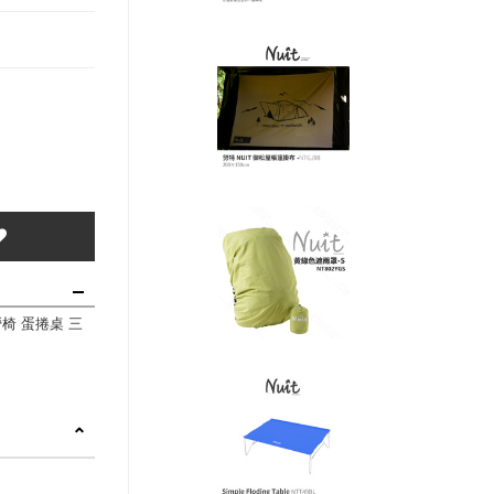
營椅 蛋捲桌 三