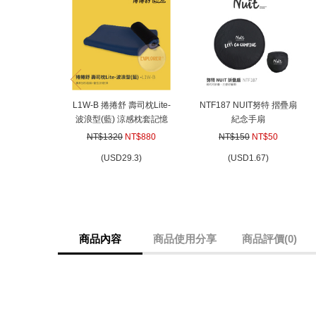
prev
L1W-B 捲捲舒 壽司枕Lite-
NTF187 NUIT努特 摺疊扇
波浪型(藍) 涼感枕套記憶
紀念手扇
枕 吸濕排汗 超透氣 枕頭
NT$1320
NT$880
NT$150
NT$50
枕套 靠枕 記憶棉枕心 台
(
USD
29.3)
(
USD
1.67)
灣專利 露營 飯店枕 靠枕
記憶枕 枕頭
商品內容
商品使用分享
商品評價(0)