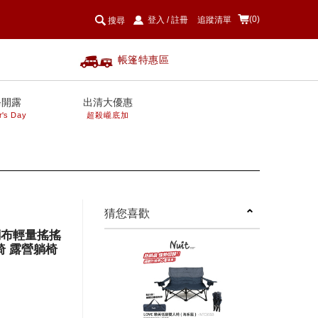
(0)
登入
/
註冊
追蹤清單
搜尋
帳篷特惠區
爸開露
出清大優惠
r's Day
超殺巄底加
next
猜您喜歡
氣網布輕量搖搖
椅 露營躺椅