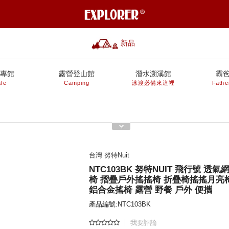
新品
專館
露營登山館
潛水溯溪館
霸
le
Camping
泳渡必備來這裡
Fathe
台灣 努特Nuit
NTC103BK 努特NUIT 飛行號 透
椅 摺疊戶外搖搖椅 折疊椅搖搖月亮
鋁合金搖椅 露營 野餐 戶外 便攜
產品編號:NTC103BK
我要評論