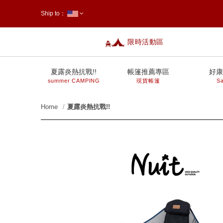
Ship to：
限時活動區
台灣
夏露炎熱抗戰!!
帳篷推薦專區
好康
summer CAMPING
現貨帳篷
Sa
Home
夏露炎熱抗戰!!
prev