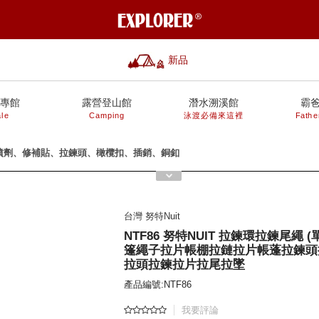
新品
專館
露營登山館
潛水溯溪館
霸
le
Camping
泳渡必備來這裡
Fathe
噴劑、修補貼、拉鍊頭、橄欖扣、插銷、銅釦
台灣 努特Nuit
NTF86 努特NUIT 拉鍊環拉鍊尾繩 (
篷繩子拉片帳棚拉鏈拉片帳蓬拉鍊頭
拉頭拉鍊拉片拉尾拉墜
產品編號:NTF86
我要評論