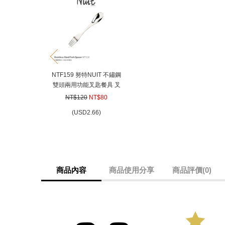
prev
NTF159 努特NUIT 不鏽鋼
雙頭兩用功能叉匙餐具 叉
匙餐具湯匙叉子刀子登山
NT$120
NT$80
露營野炊
(
USD
2.66)
商品內容
商品使用分享
商品評價(0)