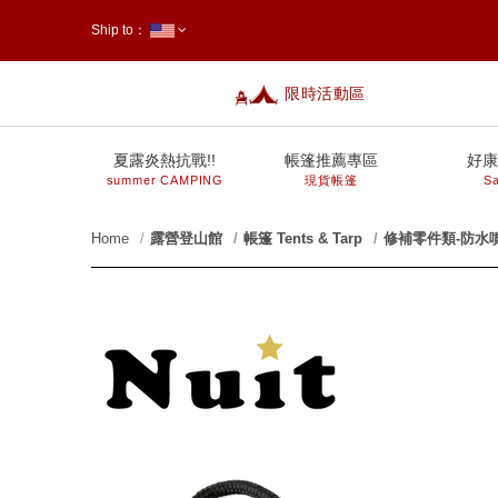
Ship to：
限時活動區
台灣
夏露炎熱抗戰!!
帳篷推薦專區
好康
summer CAMPING
現貨帳篷
Sa
Home
露營登山館
帳篷 Tents & Tarp
修補零件類-防水
prev