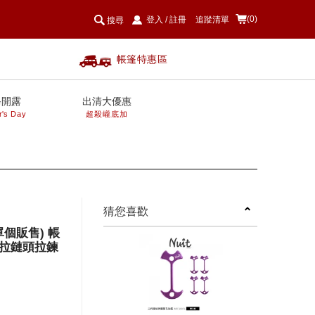
(0)
登入
/
註冊
追蹤清單
搜尋
帳篷特惠區
爸開露
出清大優惠
r's Day
超殺巄底加
next
猜您喜歡
單個販售) 帳
拉鏈頭拉鍊