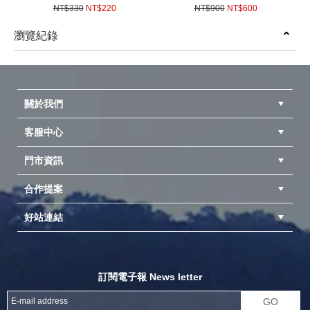
架 摺疊 登山露營曬衣架 便攜
筒床墊 保護套 耐磨 夢遊仙境L
NT$330
NT$220
NT$900
NT$600
號
(
USD
7.33)
(
USD
19.98)
瀏覽紀錄
prev
next
關於我們
客服中心
隱私權聲明
公司簡介
品牌故事
會員辨法
門市資訊
紅利兌換商品
購物Q&A
客服信箱
訂單查詢
合作提案
台中北屯店(國旅卡)
高雄仁武店(國旅卡)
中壢店(國旅卡)
好站連結
成為供應商
異業合作
專案採購
探險家官方粉絲團
努特官方粉絲團
開獎機
訂閱電子報 News letter
GO