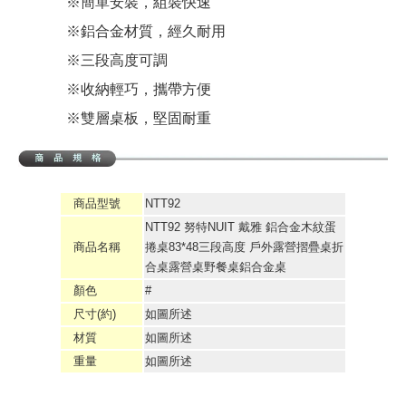
※簡單安裝，組裝快速
※鋁合金材質，經久耐用
※三段高度可調
※收納輕巧，攜帶方便
※雙層桌板，堅固耐重
商品型號
NTT92
NTT92 努特NUIT 戴雅 鋁合金木紋蛋
商品名稱
捲桌83*48三段高度 戶外露營摺疊桌折
合桌露營桌野餐桌鋁合金桌
顏色
#
尺寸(約)
如圖所述
材質
如圖所述
重量
如圖所述