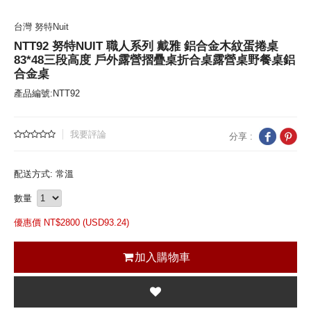
台灣 努特Nuit
NTT92 努特NUIT 職人系列 戴雅 鋁合金木紋蛋捲桌
83*48三段高度 戶外露營摺疊桌折合桌露營桌野餐桌鋁
合金桌
產品編號:NTT92
我要評論
分享 :
配送方式: 常溫
數量
優惠價 NT$
2800 (
USD
93.24)
加入購物車