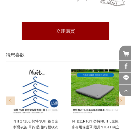
立即購買
猜您喜歡
prev
next
NTF271BL 努特NUIT 鋁合金
NTB11PTGY 努特NUIT L充氣
折疊衣架 單鉤 藍 旅行摺收衣
床專用保護罩 限用NTB11 獨立