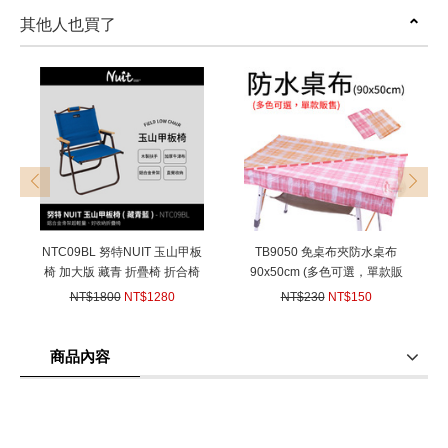
其他人也買了
prev
next
NTC09BL 努特NUIT 玉山甲板
TB9050 免桌布夾防水桌布
椅 加大版 藏青 折疊椅 折合椅
90x50cm (多色可選，單款販
鋁合金休閒椅非COLEMAN小
售) PVC鋁合金蛋捲桌巾鋁捲桌
NT$1800
NT$1280
NT$230
NT$150
巨人
布NTT26 NTT16 NTT17
(
USD
42.62)
(
USD
5)
NTT29 TA-581
商品內容
商品使用分享
商品評價(0)
我要詢問
(0)