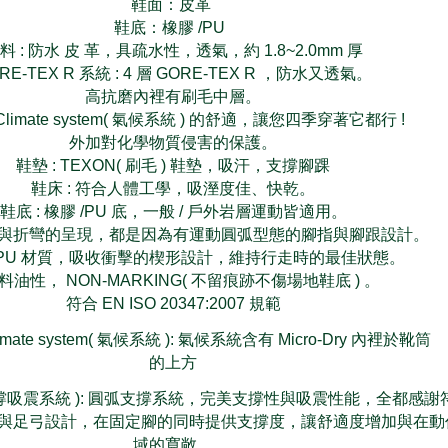
鞋面：
皮革
鞋底：橡膠 /PU
料 : 防水 皮 革，具疏水性，透氣，約 1.8~2.0mm 厚
RE-TEX R 系統 : 4 層 GORE-TEX R ，防水又透氣。
高抗磨內裡有刷毛中層。
limate system( 氣候系統 ) 的舒適，讓您四季穿著它都行 !
外加對化學物質侵害的保護。
鞋墊 : TEXON( 刷毛 ) 鞋墊，吸汗，支撐腳踝
鞋床 : 符合人體工學，吸溼度佳、快乾。
鞋底 : 橡膠 /PU 底，一般 / 戶外岩層運動皆適用。
與折彎的呈現，都是因為有運動圓弧型態的腳指與腳跟設計。
 PU 材質，吸收衝擊的楔形設計，維持行走時的最佳狀態。
料油性， NON-MARKING( 不留痕跡不傷場地鞋底 ) 。
符合 EN ISO 20347:2007 規範
Climate system( 氣候系統 ): 氣候系統含有 Micro-Dry 內裡於靴筒
的上方
tem( 支撐吸震系統 ): 圓弧支撐系統，完美支撐性與吸震性能，全都感
與足弓設計，在固定腳的同時提供支撐度，讓舒適度增加與在動
域的寬敞。