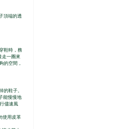
子頂端的透
穿鞋時，務
並走一圈來
夠的空間，
掉的鞋子。
子能慢慢地
才行儘速風
請勿使用皮革