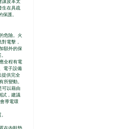
會讓皮革太
發生在具疏
化的保護。
的危險。火
法對電擊，
加額外的保
案。
應全程有電
擊、電子設備
法提供完全
有所變動。
是可以藉由
測試，建議
溼會導電環
質。
置在內鞋墊