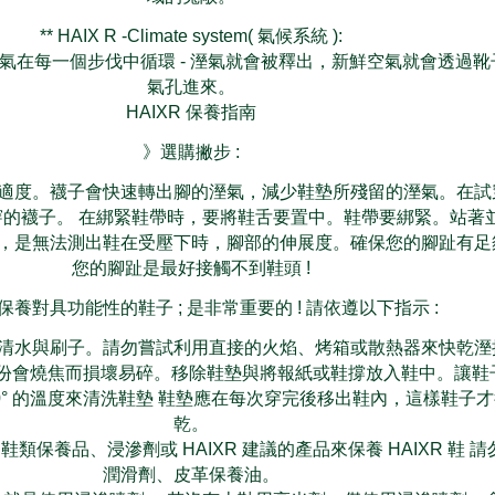
** HAIX R -Climate system( 氣候系統 ):
氣在每一個步伐中循環 - 溼氣就會被釋出，新鮮空氣就會透過靴
氣孔進來。
HAIXR 保養指南
》選購撇步 :
適度。襪子會快速轉出腳的溼氣，減少鞋墊所殘留的溼氣。在試
的襪子。 在綁緊鞋帶時，要將鞋舌要置中。鞋帶要綁緊。站著
，是無法測出鞋在受壓下時，腳部的伸展度。確保您的腳趾有足
您的腳趾是最好接觸不到鞋頭 !
保養對具功能性的鞋子 ; 是非常重要的 ! 請依遵以下指示 :
清水與刷子。請勿嘗試利用直接的火焰、烤箱或散熱器來快乾溼
革部份會燒焦而損壞易碎。移除鞋墊與將報紙或鞋撐放入鞋中。讓鞋
0° 的溫度來清洗鞋墊 鞋墊應在每次穿完後移出鞋內，這樣鞋子
乾。
類保養品、浸滲劑或 HAIXR 建議的產品來保養 HAIXR 鞋 
潤滑劑、皮革保養油。