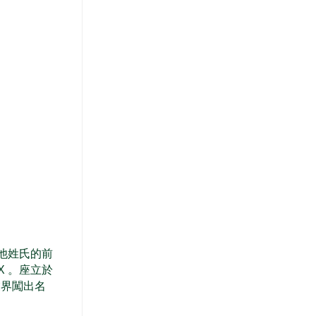
是取於他姓氏的前
IX 。座立於
在業界闖出名