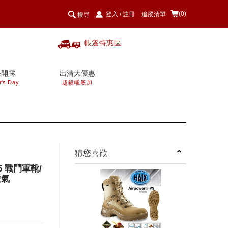
(0)
登入
/
註冊
追蹤清單
搜尋
帳篷特惠區
爸開露
出清大優惠
r's Day
超殺巄底加
next
猜您喜歡
65 戰鬥軍靴/
透氣