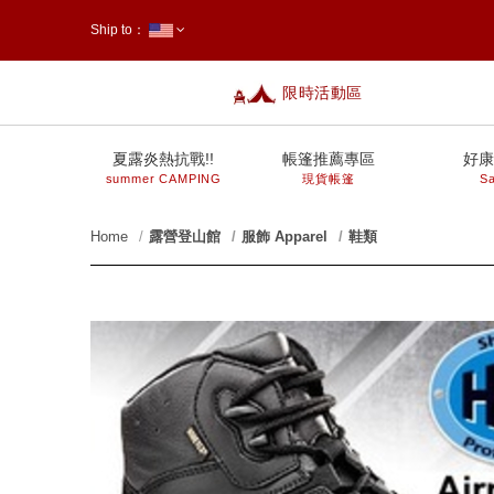
Ship to：
限時活動區
台灣
夏露炎熱抗戰!!
帳篷推薦專區
好康
summer CAMPING
現貨帳篷
Sa
Home
露營登山館
服飾 Apparel
鞋類
prev