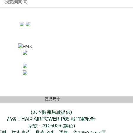
我要詢問
(0)
HAIX
產品尺寸
(以下數據原廠提供)
品名：HAIX AIRPOWER P65 戰鬥軍靴/鞋
型號：#105006 (黑色)
面料：防水皮革，具疏水性，透氣，約1.8~2.0mm厚