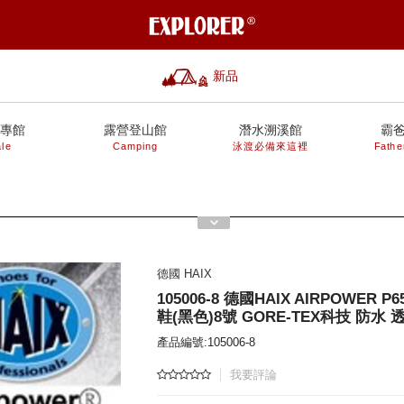
新品
專館
露營登山館
潛水溯溪館
霸
le
Camping
泳渡必備來這裡
Fathe
德國 HAIX
105006-8 德國HAIX AIRPOWER P
鞋(黑色)8號 GORE-TEX科技 防水 
產品編號:105006-8
我要評論