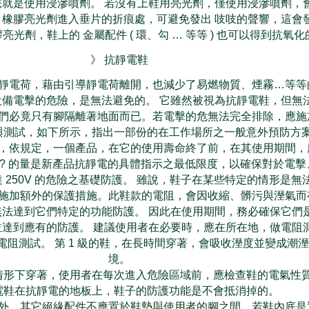
就是使用浸滲噴劑。 若沒有上鞋用亮光劑，僅使用浸滲噴劑，
橡膠亮光劑進入垂片的折痕處，可避免發出 吱吱的聲響，這會
亮光劑，鞋上的 金屬配件 ( 環、勾 … 等等 ) 也可以得到抗氧
》 抗靜電鞋
靜電荷，藉由引導靜電荷離開，也減少了易燃物質、煙霧…等等
備電擊的危險，是無法避免的。 它雖然被視為抗靜電鞋，但無
們必竟只有腳隔離著地面而已。若電擊的危無法完全排除，應施
與測試，如下所示，指出一部份的在工作場所之一般意外預防方
，依規定，一個產品，在它的使用壽命終了前，在其使用期間，
 100k ? 的量是新產品抗靜電的具體指示之最低限度，以確保對於電
 250V 的危險之基礎防護。 雖說，鞋子在某些特定的情形是無
施加額外的保護措施。此鞋款的電阻，會因收縮、髒污與溼氣而
法達到它們特定的功能防護。 因此在使用期間，務必確保它們
達到應有的防護。 建議使用者在必要時，應在所在地，做電阻
阻測試。 第 1 級的鞋，在長時間穿著，會吸收溼度並變成潮
境。
情形下穿著，使用者在每次進入危險區域前，應檢查鞋的電氣性
電鞋在抗靜電的地板上，鞋子的防護功能是不會抵消掉的。
外，其它絕緣配件不應置於鞋墊與使用者的腳之間。若鞋內底是