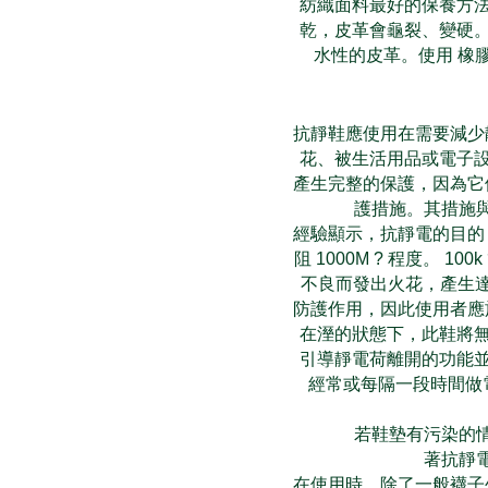
紡織面料最好的保養方法
乾，皮革會龜裂、變硬。
水性的皮革。使用 橡膠
抗靜鞋應使用在需要減少
花、被生活用品或電子設
產生完整的保護，因為它
護措施。其措施
經驗顯示，抗靜電的目的
阻 1000M ? 程度。
不良而發出火花，產生達
防護作用，因此使用者應
在溼的狀態下，此鞋將無
引導靜電荷離開的功能並
經常或每隔一段時間做電
若鞋墊有污染的
著抗靜
在使用時，除了一般襪子