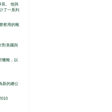
隊長。 他與
計了一系列
作與警察用的靴
以針對美國與
殊的狩獵靴，以
為新的總公
010