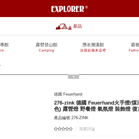
新品
專館
露營登山館
潛水溯溪館
霸
le
Camping
泳渡必備來這裡
Fathe
材
德國 Feuerhand
276-zink 德國 Feuerhand火手燈
色) 露營燈 野餐燈 氣氛燈 裝飾燈 
產品編號:276-ZINK
我要評論