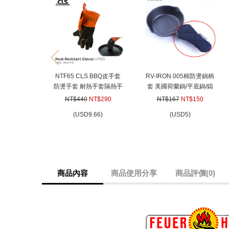
prev
NTF65 CLS BBQ皮手套
RV-IRON 005棉防燙鍋柄
防燙手套 耐熱手套隔熱手
套 美國荷蘭鍋/平底鍋/鑄
套烤箱荷蘭鍋必備
鐵鍋 專用鍋柄隔熱把手套
NT$440
NT$290
NT$167
NT$150
鍋把套
(
USD
9.66)
(
USD
5)
商品內容
商品使用分享
商品評價(0)