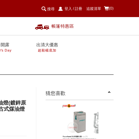
(0)
登入
/
註冊
追蹤清單
搜尋
帳篷特惠區
爸開露
出清大優惠
r's Day
超殺巄底加
next
猜您喜歡
/煤油燈(鍍鋅原
復古式煤油燈