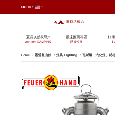
Ship to：
限時活動區
台灣
夏露炎熱抗戰!!
帳篷推薦專區
好康
summer CAMPING
現貨帳篷
Sa
Home
露營登山館
燈具 Lighting
瓦斯燈、汽化燈、耗
prev