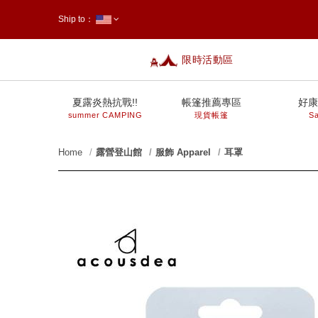
Ship to：
限時活動區
台灣
夏露炎熱抗戰!!
帳篷推薦專區
好康
summer CAMPING
現貨帳篷
Sa
Home
露營登山館
服飾 Apparel
耳罩
prev