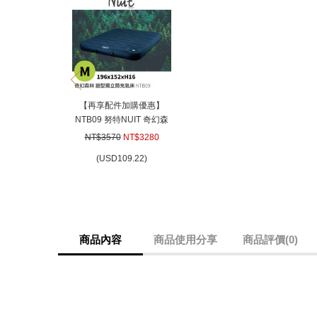
prev
【再享配件加購優惠】
NTB09 努特NUIT 奇幻森
林迴型獨立筒充氣床 M 迴
NT$3570
NT$3280
型拉帶充氣床墊 享受 歡樂
(
USD
109.22)
時光成為露營達人
商品內容
商品使用分享
商品評價(0)