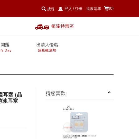
(0)
登入
/
註冊
追蹤清單
搜尋
帳篷特惠區
爸開露
出清大優惠
r's Day
超殺巄底加
next
猜您喜歡
舒適耳塞 (晶
 游泳耳塞