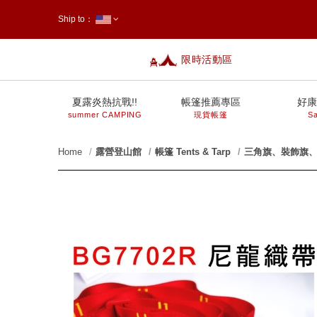
Ship to：
限時活動區
台灣
夏露炎熱抗戰!!
帳篷推薦專區
好康
summer CAMPING
現貨帳篷
Sa
Home
露營登山館
帳篷 Tents & Tarp
三角旗、裝飾旗
prev