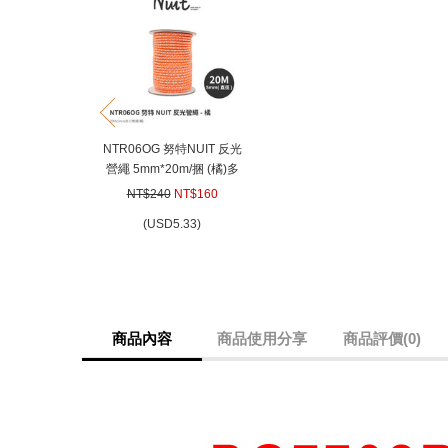
prev
NTR06OG 努特NUIT 反光
營繩 5mm*20m/捆 (橘)多
用途強力營繩 長20米 帳篷
NT$240
NT$160
天幕帳棚 炊事帳蓬用
(
USD
5.33)
商品內容
商品使用分享
商品評價(0)