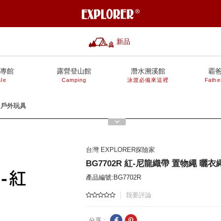
新品
專館
露營登山館
潛水溯溪館
霸
le
Camping
泳渡必備來這裡
Fathe
、戶外玩具
台灣 EXPLORER探險家
BG7702R 紅-尼龍織帶 置物繩 曬
產品編號:BG7702R
我要評論
分享 :