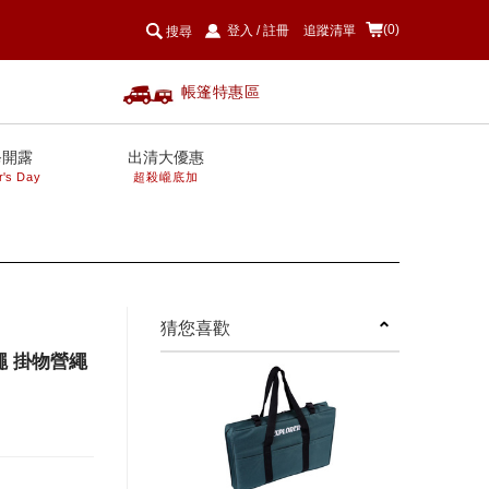
(0)
登入
/
註冊
追蹤清單
搜尋
帳篷特惠區
爸開露
出清大優惠
r's Day
超殺巄底加
next
猜您喜歡
衣繩 掛物營繩