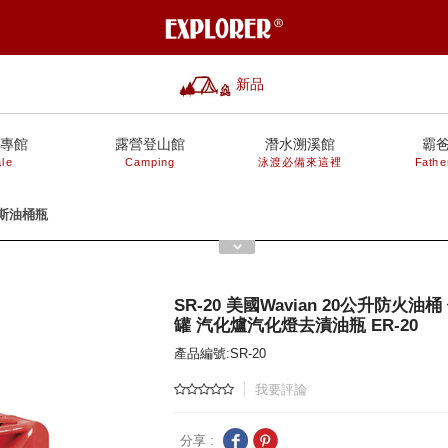
新品
專館
露營登山館
潛水溯溪館
霸
le
Camping
泳渡必備來這裡
Fathe
斯油桶瓶
SR-20 美國Wavian 20公升防火油
罐 汽化爐汽化燈去漬油瓶 ER-20
產品編號:SR-20
我要評論
分享 :