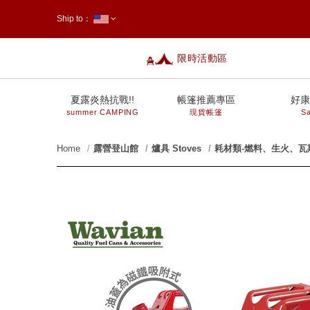
Ship to：
限時活動區
台灣
夏露炎熱抗戰!!
帳篷推薦專區
好康
summer CAMPING
現貨帳篷
Sa
Home
露營登山館
爐具 Stoves
耗材類-燃料、生火、瓦
prev