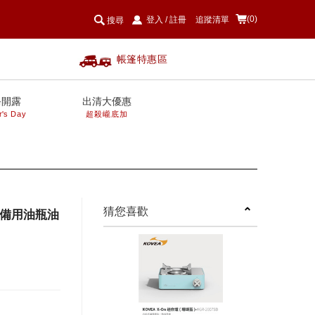
(0)
登入
/
註冊
追蹤清單
搜尋
帳篷特惠區
爸開露
出清大優惠
r's Day
超殺巄底加
next
猜您喜歡
桶 備用油瓶油