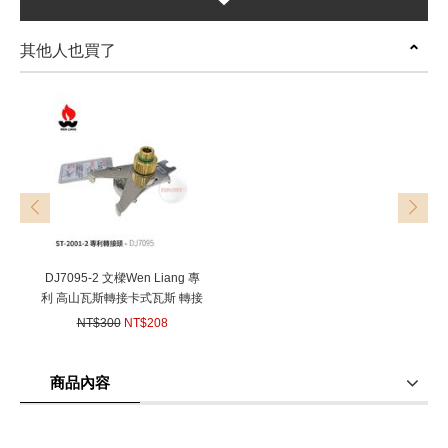
其他人也買了
prev
next
DJ7095-2 文樑Wen Liang 專
利 高山瓦斯轉接卡式瓦斯 轉接
頭ST-2001-2 (台灣製造)
NT$300
NT$208
(
USD
6.93)
商品內容
商品使用分享
商品評價(0)
我要詢問
(0)