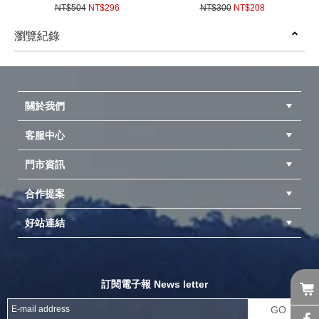
(台灣製造) 304不鏽鋼
頭ST-2001-2 (台灣製造)
NT$504
NT$296
NT$300
NT$208
(
USD
9.86)
(
USD
6.93)
瀏覽紀錄
prev
next
關於我們
客服中心
隱私權聲明
公司簡介
品牌故事
會員辨法
門市資訊
紅利兌換商品
購物Q&A
客服信箱
訂單查詢
合作提案
台中北屯店(國旅卡)
高雄仁武店(國旅卡)
中壢店(國旅卡)
好站連結
成為供應商
異業合作
專案採購
探險家官方粉絲團
努特官方粉絲團
開獎機
訂閱電子報 News letter
GO