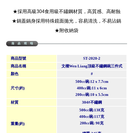
★採用高級304食用級不鏽鋼材質，高質感、高耐蝕
★鍋蓋鍋身採用特殊鏡面拋光，容易清洗，不易沾鍋
★附收納袋
商品型號
ST-2020-2
商品名稱
文樑Wen Liang頂級不鏽鋼碗三件式
顏色
#
500cc碗:12 x 7.7cm
尺寸(約)
400cc碗:11 x 6cm
200cc碗:10 x 5.5cm
材質
304#不鏽鋼
500cc碗:138克
400cc碗:117克
200cc碗: 90克
重量(約)