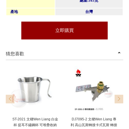
總重:345克
產地
台灣
立即購買
猜您喜歡
prev
next
ST-2021 文樑Wen Liang 白金
DJ7095-2 文樑Wen Liang 專
杯 提耳不鏽鋼杯 可堆疊收納
利 高山瓦斯轉接卡式瓦斯 轉接