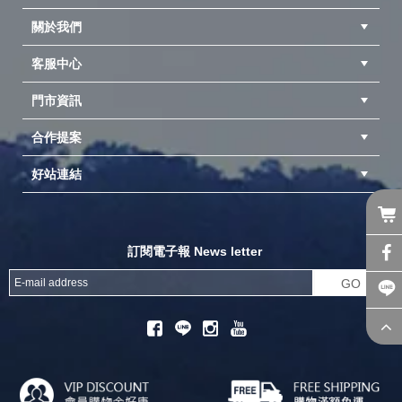
關於我們
客服中心
隱私權聲明
公司簡介
品牌故事
會員辨法
門市資訊
紅利兌換商品
購物Q&A
客服信箱
訂單查詢
合作提案
台中北屯店(國旅卡)
高雄仁武店(國旅卡)
中壢店(國旅卡)
好站連結
成為供應商
異業合作
專案採購
探險家官方粉絲團
努特官方粉絲團
開獎機
訂閱電子報 News letter
GO