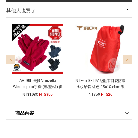
其他人也買了
prev
next
AR-99L 美國Manzella
NTF25 SELPA尼龍束口袋防潑
Windstopper手套 (黑/藍/紅) 保
水收納袋 紅色-15x10x4cm 裝
暖/機車手套 防風 透氣 (雪之旅
備袋雜物袋小袋分裝袋
NT$1980
NT$890
NT$50
NT$20
snow traveler 代工)
(
USD
29.64)
(
USD
0.67)
商品內容
商品使用分享
商品評價(0)
我要詢問
(0)