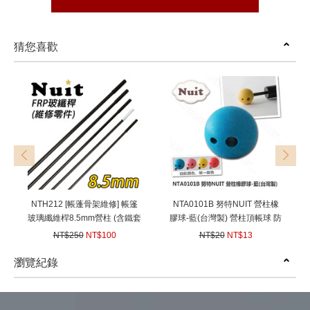
猜您喜歡
prev
next
NTH212 [帳蓬骨架維修] 帳篷
NTA0101B 努特NUIT 營柱橡
玻璃纖維桿8.5mm營柱 (含鐵套
膠球-藍(台灣製) 營柱頂帳球 防
筒) 帳篷玻纖骨架帳篷玻桿營柱
雷帽 防滑球 可避免營柱尖端撐
NT$250
NT$100
NT$20
NT$13
破布面
(
USD
3.33)
(
USD
0.43)
瀏覽紀錄
prev
next