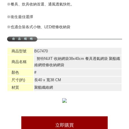
※餐具、炊具收納首選、通風透氣快乾。
※衛生最佳選擇
※也適合裝各式小物、LED燈條收納袋
商品型號
BG7470
努特NUIT 收納網袋38x40cm 餐具透氣網袋 聚酯纖
商品名稱
維網燈條收納網袋
顏色
#
尺寸(約)
長40 x 寬38 CM
材質
聚酯纖維網
立即購買