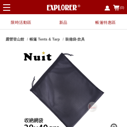
(0)
限時活動區
新品
帳篷特惠區
露營登山館
帳篷 Tents & Tarp
裝備袋-炊具