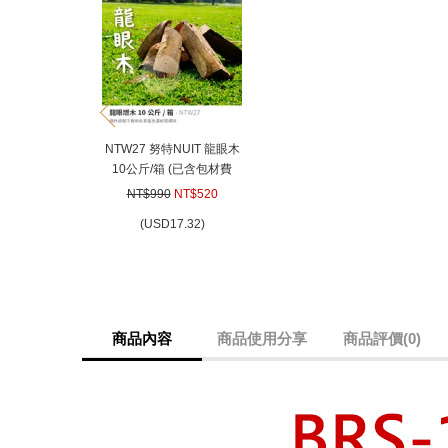
prev
NTW27 努特NUIT 龍眼木
10公斤/箱 (已含包材費
$200)台灣特級龍眼木 木
NT$990
NT$520
柴 木頭 柴爐 窯烤 營火 焚
(
USD
17.32)
火台 甕窯雞 桶仔雞 燒烤
野營 露營 中秋
商品內容
商品使用分享
商品評價(0)