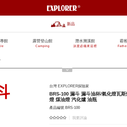
新品
專館
露營登山館
潛水溯溪館
霸
le
Camping
泳渡必備來這裡
Fathe
材
台灣 EXPLORER探險家
BRS-100 漏斗 漏斗油杯/氣化燈瓦斯
燈 煤油燈 汽化爐 油瓶
產品編號:BRS-100
我要評論