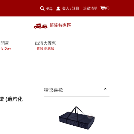
(0)
登入
/
註冊
追蹤清單
搜尋
帳篷特惠區
爸開露
出清大優惠
r's Day
超殺巄底加
next
猜您喜歡
燈 (適汽化