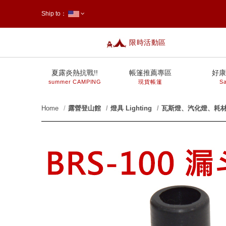
Ship to：
限時活動區
台灣
夏露炎熱抗戰!!
帳篷推薦專區
好康
summer CAMPING
現貨帳篷
Sa
Home
露營登山館
燈具 Lighting
瓦斯燈、汽化燈、耗
prev