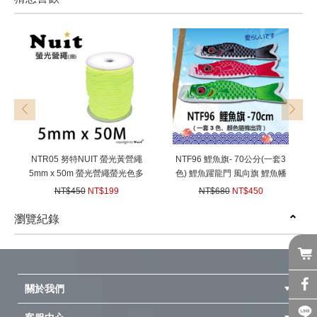
prev
next
NTR05 努特NUIT 螢光黃營繩
NTF96 鯉魚旗- 70公分(一套3
5mm x 50m 螢光營繩螢光色多
色) 鯉魚躍龍門 風向旗 鯉魚幡
用途強力營繩 長50米 帳篷 天
鯉幟 祈福風水 日本和風節慶祈
NT$450
NT$199
NT$680
NT$450
幕帳棚 炊事帳蓬用
福風水 鯉魚風箏
(
USD
6.63)
(
USD
14.99)
瀏覽紀錄
prev
next
關於我們