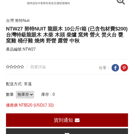
台灣 努特Nuit
NTW27 努特NUIT 龍眼木 10公斤/箱 (已含包材費$200)
台灣特級龍眼木 木柴 木頭 柴爐 窯烤 營火 焚火台 甕
窯雞 桶仔雞 燒烤 野營 露營 中秋
產品編號:NTW27
我要評論
分享 :
配送方式: 常溫
數量
庫存 : 0
優惠價 NT$
520 (
USD
17.32)
貨到通知