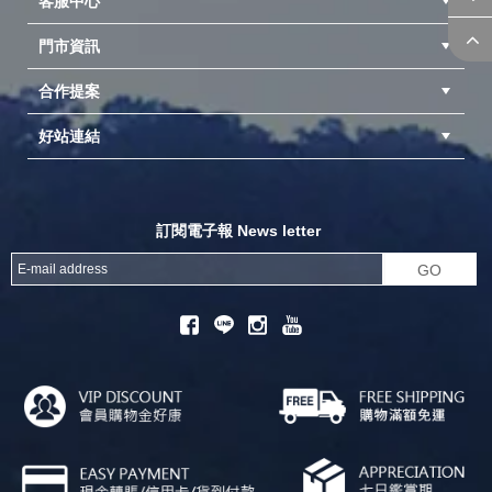
客服中心
隱私權聲明
公司簡介
品牌故事
會員辨法
門市資訊
紅利兌換商品
購物Q&A
客服信箱
訂單查詢
合作提案
台中北屯店(國旅卡)
高雄仁武店(國旅卡)
中壢店(國旅卡)
好站連結
成為供應商
異業合作
專案採購
探險家官方粉絲團
努特官方粉絲團
開獎機
訂閱電子報 News letter
GO