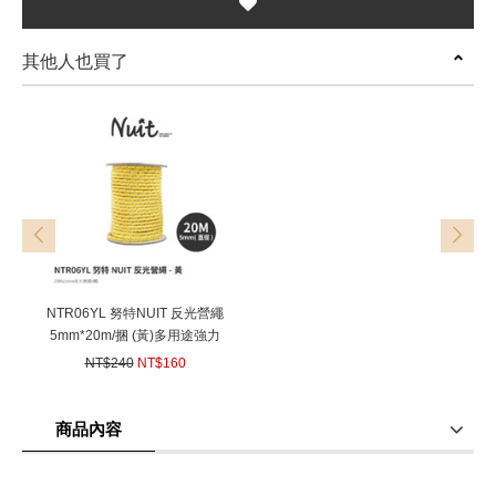
其他人也買了
prev
next
NTR06YL 努特NUIT 反光營繩
5mm*20m/捆 (黃)多用途強力
營繩 長20米 帳篷 天幕帳棚 炊
NT$240
NT$160
事帳蓬用
(
USD
5.33)
商品內容
商品使用分享
商品評價(0)
我要詢問
(0)