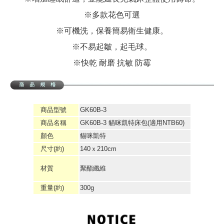
※多款花色可選
※可機洗，保養簡易衛生健康。
※不易起皺，起毛球。
※快乾 耐磨 抗敏 防霉
商品型號
GK60B-3
商品名稱
GK60B-3 貓咪凱特床包(適用NTB60)
顏色
貓咪凱特
尺寸(約)
140ｘ210cm
材質
聚酯纖維
重量(約)
300g