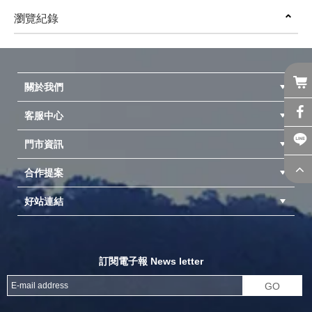
NTB167 L獨立筒充氣床 夢遊
(
USD
19.98)
(
USD
32.97)
仙境充氣睡墊 祕密花園充氣床
瀏覽紀錄
墊
prev
next
關於我們
客服中心
隱私權聲明
公司簡介
品牌故事
會員辨法
門市資訊
紅利兌換商品
購物Q&A
客服信箱
訂單查詢
合作提案
台中北屯店(國旅卡)
高雄仁武店(國旅卡)
中壢店(國旅卡)
好站連結
成為供應商
異業合作
專案採購
探險家官方粉絲團
努特官方粉絲團
開獎機
訂閱電子報 News letter
GO