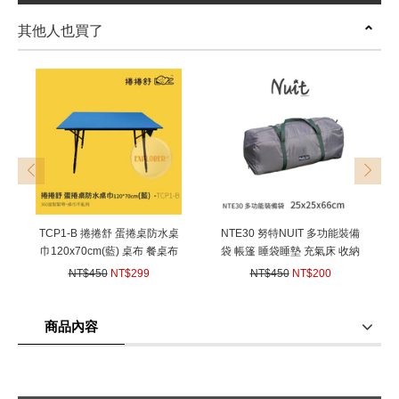
其他人也買了
prev
next
TCP1-B 捲捲舒 蛋捲桌防水桌
NTE30 努特NUIT 多功能裝備
巾120x70cm(藍) 桌布 餐桌布
袋 帳篷 睡袋睡墊 充氣床 收納
蛋捲桌NTT58適用 餐墊 防潑水
袋 萬用袋
NT$450
NT$299
NT$450
NT$200
吸濕快乾
(
USD
9.96)
(
USD
6.66)
商品內容
商品使用分享
商品評價(0)
我要詢問
(0)