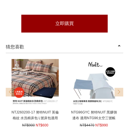
立即購買
猜您喜歡
prev
next
NTJ260200-17 努特NUIT 英倫
NTG96GYC 努特NUIT 黑膠側
格紋 水洗棉床包 L號床包適用
邊布 適用NTG96太空三號帳
NTB08 NTB64 NTB67
灰 遮陽延伸布延伸天幕小天幕
NT$900
NT$600
NT$4470
NT$990