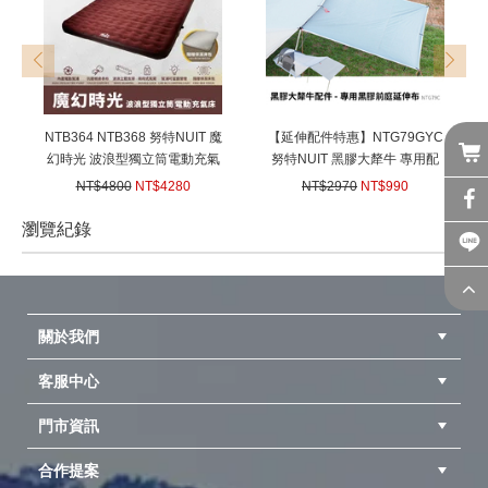
prev
next
NTB364 NTB368 努特NUIT 魔
【延伸配件特惠】NTG79GYC
幻時光 波浪型獨立筒電動充氣
努特NUIT 黑膠大犛牛 專用配
床 露營充氣床墊 電動充氣床墊
件-【黑膠前庭延伸邊布】 遮陽
NT$4800
NT$4280
NT$2970
NT$990
內建電動幫浦 USB幫浦
延伸布 延伸天幕小天幕 黑膠邊
(
USD
142.52)
(
USD
32.97)
布 遮陽延伸布延伸天幕小天幕
瀏覽紀錄
prev
next
關於我們
客服中心
隱私權聲明
公司簡介
品牌故事
會員辨法
門市資訊
紅利兌換商品
購物Q&A
客服信箱
訂單查詢
合作提案
台中北屯店(國旅卡)
高雄仁武店(國旅卡)
中壢店(國旅卡)