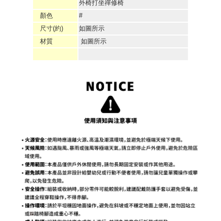
外椅打坐禪修椅
顏色
#
尺寸(約)
如圖所示
材質
如圖所示