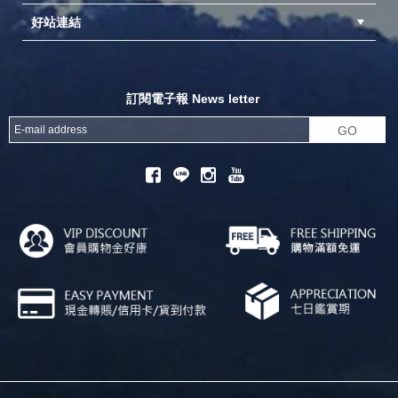
好站連結
成為供應商
異業合作
專案採購
探險家官方粉絲團
努特官方粉絲團
開獎機
訂閱電子報 News letter
GO