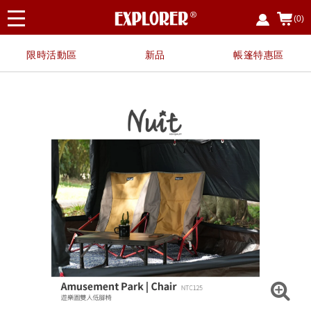
(0)
限時活動區
新品
帳篷特惠區