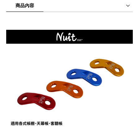
本製
商品內容
商品使用分享
商品評價(0)
我要詢問
(0)