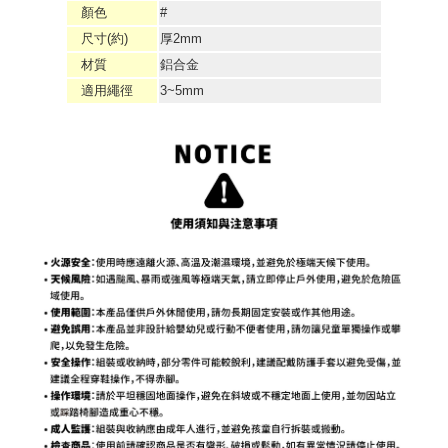
顏色
#
尺寸(約)
厚2mm
材質
鋁合金
適用繩徑
3~5mm