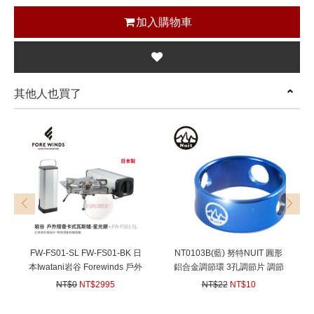
加入購物車
其他人也買了
prev
next
FW-FS01-SL FW-FS01-BK 日
NT0103B(藍) 努特NUIT 圓形
本Iwatani岩谷 Forewinds 戶外
鋁合金調節環 3孔調節片 調節
摺疊卡式瓦斯爐 星光銀 消光黑
拉繩片 營繩扣 6061鋁合金
NT$0
NT$2995
NT$22
NT$10
日本製 2.2kW 卡式爐 攜帶型
(
USD
99.73)
(
USD
0.33)
便攜式 迷你 露營 烤肉 燒烤 日