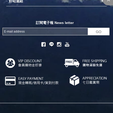
好站連結
成為供應商
異業合作
專案採購
探險家官方粉絲團
努特官方粉絲團
開獎機
訂閱電子報 News letter
GO