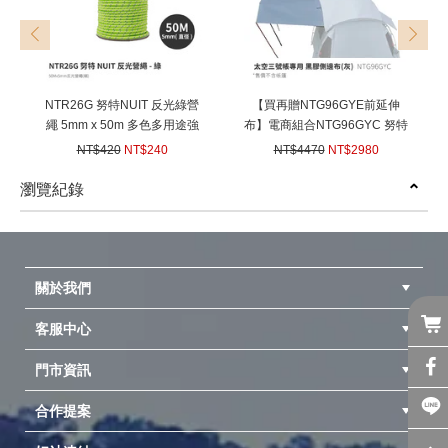
prev
next
NTR26G 努特NUIT 反光綠營
【買再贈NTG96GYE前延伸
繩 5mm x 50m 多色多用途強
布】電商組合NTG96GYC 努特
力營繩 長50米 帳篷 天幕帳棚
NUIT 黑膠側邊布 適用NTG96
NT$420
NT$240
NT$4470
NT$2980
炊事帳蓬用
太空三號帳 灰 遮陽延伸布延伸
(
USD
7.99)
(
USD
99.23)
天幕小天幕
瀏覽紀錄
prev
next
關於我們
客服中心
隱私權聲明
公司簡介
品牌故事
會員辨法
門市資訊
紅利兌換商品
購物Q&A
客服信箱
訂單查詢
合作提案
台中北屯店(國旅卡)
高雄仁武店(國旅卡)
中壢店(國旅卡)