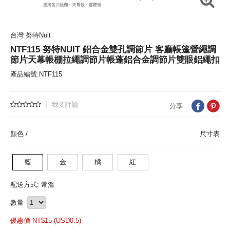
台灣 努特Nuit
NTF115 努特NUIT 鋁合金雙孔調節片 客廳帳篷營繩調
節片天幕帳棚拉繩調節片帳蓬鋁合金調節片雙眼鋁繩扣
產品編號:NTF115
我要評論
分享 :
顏色 /
尺寸表
藍
金
橘
紅
配送方式: 常溫
數量
優惠價 NT$
15 (
USD
0.5)