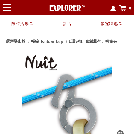
(0)
限時活動區
新品
帳篷特惠區
露營登山館
帳篷 Tents & Tarp
D環S扣、磁鐵掛勾、帆布夾