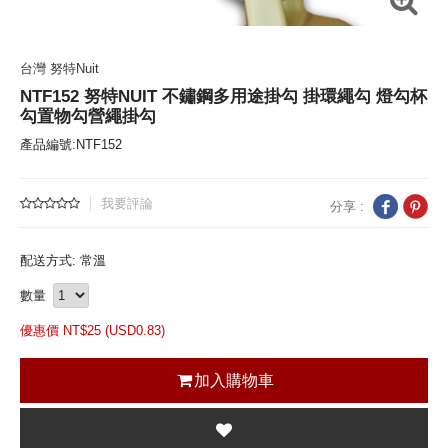
台灣 努特Nuit
NTF152 努特NUIT 不鏽鋼多用途掛勾 掛環繩勾 燈勾杯
勾置物勾營繩掛勾
產品編號:NTF152
我要評論
分享 :
配送方式: 常溫
數量
優惠價 NT$
25 (
USD
0.83)
加入購物車