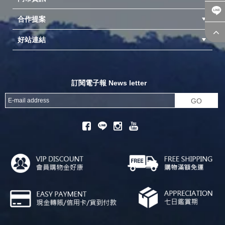
合作提案
台中北屯店(國旅卡)
高雄仁武店(國旅卡)
中壢店(國旅卡)
好站連結
成為供應商
異業合作
專案採購
探險家官方粉絲團
努特官方粉絲團
開獎機
訂閱電子報 News letter
GO