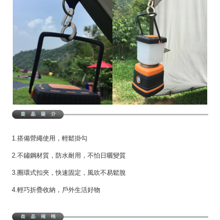
1.搭備營繩使用，輕鬆掛勾
2.不鏽鋼材質，防水耐用，不怕日曬變質
3.圈環式扣夾，快速固定，風吹不易鬆脫
4.輕巧折疊收納，戶外生活好物