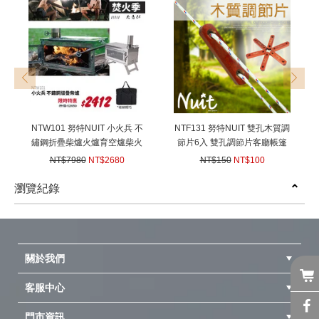
prev
next
NTW101 努特NUIT 小火兵 不
NTF131 努特NUIT 雙孔木質調
鏽鋼折疊柴爐火爐育空爐柴火
節片6入 雙孔調節片客廳帳篷
爐暖爐炭火烤肉迷你柴爐材爐
營繩調節片天幕帳棚拉繩調節
NT$7980
NT$2680
NT$150
NT$100
片帳蓬調節片雙眼繩扣
(
USD
89.24)
(
USD
3.33)
瀏覽紀錄
prev
next
關於我們
客服中心
隱私權聲明
公司簡介
品牌故事
會員辨法
門市資訊
紅利兌換商品
購物Q&A
客服信箱
訂單查詢