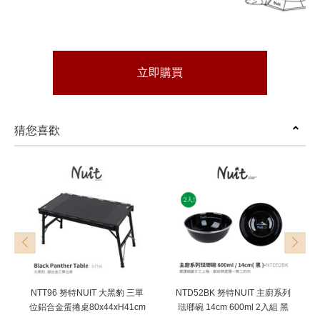
立即購買
猜您喜歡
prev
next
NTT96 努特NUIT 大黑豹 三單
NTD52BK 努特NUIT 主廚系列
位鋁合金蛋捲桌80x44xH41cm
琺瑯碗 14cm 600ml 2入組 黑