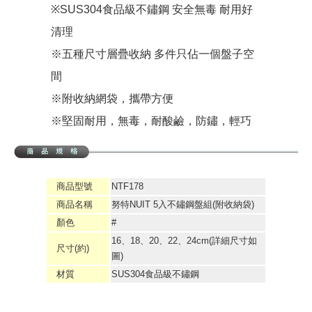
※SUS304食品級不鏽鋼 安全無毒 耐用好
清理
※五種尺寸層疊收納 多件只佔一個盤子空
間
※附收納網袋，攜帶方便
※堅固耐用，無毒，耐酸鹼，防鏽，輕巧
商品型號
NTF178
商品名稱
努特NUIT 5入不鏽鋼盤組(附收納袋)
顏色
#
16、18、20、22、24cm(詳細尺寸如
尺寸(約)
圖)
材質
SUS304食品級不鏽鋼