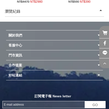
單位桌適用IGT配件一單位露營
琺瑯 圓碗 琺瑯碗組 琺瑯點心
NT$4470
NT$2980
NT$590
NT$390
桌摺疊桌折疊桌餐桌類似
碗 金屬包邊 露營風格 琺瑯 搪
(
USD
99.23)
(
USD
12.99)
NTT93 NTT94 NTT95
瓷戶外餐具
瀏覽紀錄
prev
next
關於我們
客服中心
隱私權聲明
公司簡介
品牌故事
會員辨法
門市資訊
紅利兌換商品
購物Q&A
客服信箱
訂單查詢
合作提案
台中北屯店(國旅卡)
高雄仁武店(國旅卡)
中壢店(國旅卡)
好站連結
成為供應商
異業合作
專案採購
探險家官方粉絲團
努特官方粉絲團
開獎機
訂閱電子報 News letter
GO