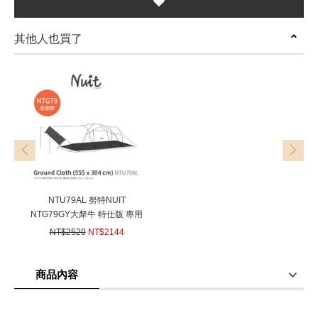
其他人也買了
prev
next
NTU79AL 努特NUIT
NTG79GY大犛牛 特仕版 專用
型 全室防水地布 3000mm耐水
NT$2520
NT$2144
壓 555 x 304cm 露營地布 地墊
(
USD
71.4)
野餐地墊
商品內容
商品使用分享
商品評價(0)
我要詢問
(0)