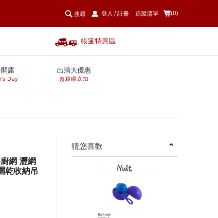
(0)
登入
/
註冊
追蹤清單
搜尋
帳篷特惠區
爸開露
出清大優惠
r's Day
超殺巄底加
next
猜您喜歡
餐廚網 瀝網
筷曬乾收納吊