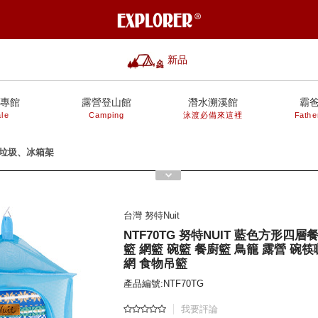
新品
專館
露營登山館
潛水溯溪館
霸
le
Camping
泳渡必備來這裡
Fathe
、垃圾、冰箱架
台灣 努特Nuit
NTF70TG 努特NUIT 藍色方形四層
籃 網籃 碗籃 餐廚籃 鳥籠 露營 碗
網 食物吊籃
產品編號:NTF70TG
我要評論