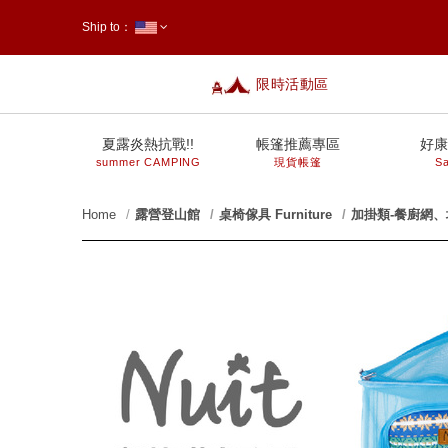
Ship to：
限時活動區
台灣
夏露炎熱抗戰!!
帳篷推薦專區
好康
summer CAMPING
現貨帳篷
Sa
Home
露營登山館
桌椅傢具 Furniture
加掛類-餐廚網
prev