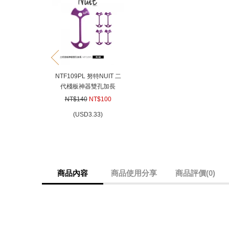
prev
NTF109PL 努特NUIT 二
代棧板神器雙孔加長
7.8cm (紫麒麟魚骨釘) 一
NT$140
NT$100
盒四入木棧板營釘營丁地
(
USD
3.33)
釘 適炊事帳棚 天幕帳蓬
客廳帳篷
商品內容
商品使用分享
商品評價(0)