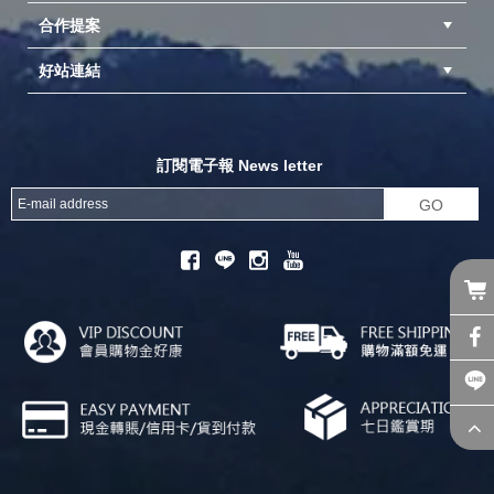
合作提案
台中北屯店(國旅卡)
高雄仁武店(國旅卡)
中壢店(國旅卡)
好站連結
成為供應商
異業合作
專案採購
探險家官方粉絲團
努特官方粉絲團
開獎機
訂閱電子報 News letter
GO