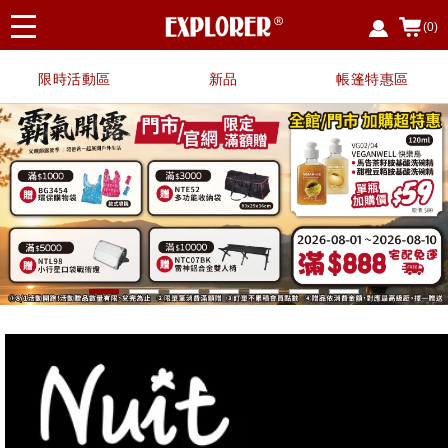
(0)
限時活動區
新品
帳篷特惠區