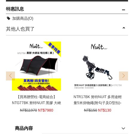
特惠訊息
加購商品(O)
其他人也買了
prev
next
【買再贈營柱-電商組合】
NTR17BK 努特NUIT 多用途輕
NTG77BK 努特NUIT 黑膠 大峽
量5米掛物繩(附勾子及D型扣)-
谷哈比帳 黑色 天幕帳 哈比天
黑 多用途置物繩 曬衣繩 防滑
NT$11970
NT$7980
NT$150
NT$130
幕 遮陽帳 客廳帳 哈比天幕
防風
(
USD
265.73)
(
USD
4.33)
商品內容