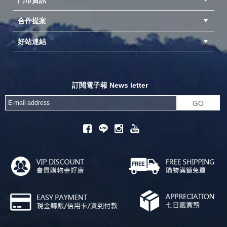
門市資訊
合作提案
台中北屯店(國旅卡)
高雄仁武店(國旅卡)
中壢店(國旅卡)
好站連結
成為供應商
異業合作
專案採購
探險家官方粉絲團
努特官方粉絲團
開獎機
訂閱電子報 News letter
GO