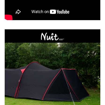
此側邊布只適用於
門片有拉鍊的哈比
天幕