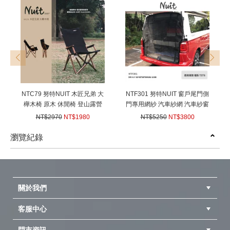
prev
next
NTC79 努特NUIT 木匠兄弟 大
NTF301 努特NUIT 窗戶尾門側
櫸木椅 原木 休閒椅 登山露營
門專用網紗 汽車紗網 汽車紗窗
椅 折疊椅 摺疊椅 高背椅
防蟲紗窗 (適用車款 福斯T5T6)
NT$2970
NT$1980
NT$5250
NT$3800
台灣製
(
USD
65.93)
(
USD
126.54)
瀏覽紀錄
prev
next
關於我們
客服中心
隱私權聲明
公司簡介
品牌故事
會員辨法
紅利兌換商品
購物Q&A
客服信箱
訂單查詢