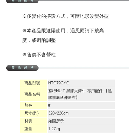
※多變化的搭設方式，可隨地形改變外型
※本產品限遮陽使用，遇風雨請下放高
度，或斟酌調整
※售價不含營柱
商品型號
NTG79GYC
努特NUIT 黑膠大犛牛 專用配件-【黑
商品名稱
膠前庭延伸邊布】
顏色
#
尺寸(約)
320×220cm
材質
如圖所示
重量
1.27kg