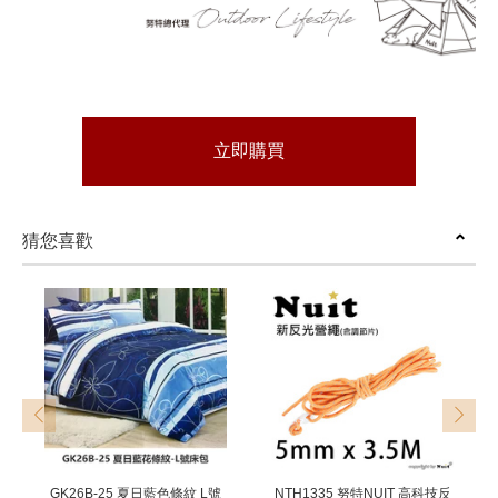
立即購買
猜您喜歡
prev
next
GK26B-25 夏日藍色條紋 L號
NTH1335 努特NUIT 高科技反