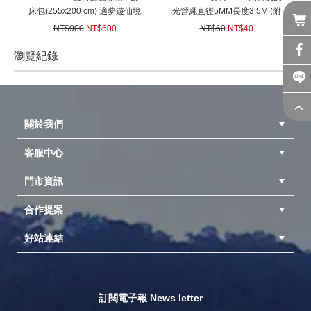
床包(255x200 cm) 適夢遊仙境
光營繩直徑5MM長度3.5M (附
充氣睡墊 露營達人充氣床墊 歡
鋁合金調節片) 適用客廳帳棚炊
NT$900
NT$600
NT$60
NT$40
樂時光充氣墊 充氣床 獨立筒床
事帳蓬天幕帳篷
(
USD
19.98)
(
USD
1.33)
包 努特NUIT NTB11 NTB16
瀏覽紀錄
NTB18 24035
prev
next
關於我們
客服中心
隱私權聲明
公司簡介
品牌故事
會員辨法
門市資訊
紅利兌換商品
購物Q&A
客服信箱
訂單查詢
合作提案
台中北屯店(國旅卡)
高雄仁武店(國旅卡)
中壢店(國旅卡)
好站連結
成為供應商
異業合作
專案採購
探險家官方粉絲團
努特官方粉絲團
開獎機
訂閱電子報 News letter