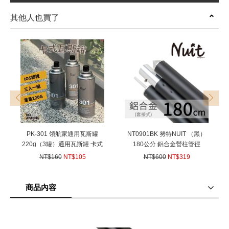
其他人也買了
prev
next
PK-301 領航家通用瓦斯罐
NT0901BK 努特NUIT （黑）
220g（3罐）通用瓦斯罐 卡式
180公分 鋁合金營柱管徑
瓦斯爐 噴燈 露營 烤肉 野餐
3.3CM 套接營柱 炊事帳蓬 天
NT$160
NT$105
NT$600
NT$319
幕帳篷 門廷柱 前廷柱
(
USD
3.5)
(
USD
10.62)
商品內容
商品使用分享
商品評價(0)
我要詢問
(0)