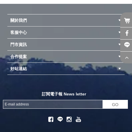
關於我們
客服中心
隱私權聲明
公司簡介
品牌故事
會員辨法
門市資訊
紅利兌換商品
購物Q&A
客服信箱
訂單查詢
合作提案
台中北屯店(國旅卡)
高雄仁武店(國旅卡)
中壢店(國旅卡)
好站連結
成為供應商
異業合作
專案採購
探險家官方粉絲團
努特官方粉絲團
開獎機
訂閱電子報 News letter
GO