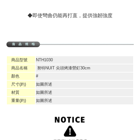
◆即使彎曲仍能再打直，提供強韌強度
商品型號
NTH1030
商品名稱
努特NUIT 尖頭烤漆營釘30cm
顏色
#
尺寸(約)
如圖所述
材質
如圖所述
重量(約)
如圖所述