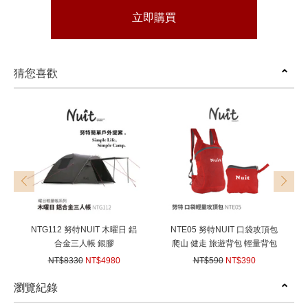
立即購買
猜您喜歡
prev
next
NTG112 努特NUIT 木曜日 鋁
NTE05 努特NUIT 口袋攻頂包
合金三人帳 銀膠
爬山 健走 旅遊背包 輕量背包
210x210xH140cm 三人帳棚 3
機車包 單車包 登山背包 收納
NT$8330
NT$4980
NT$590
NT$390
人帳蓬 雙人野營 輕量帳 單人
包 超輕購物手提袋
(
USD
165.83)
(
USD
12.99)
機車露營
瀏覽紀錄
prev
next