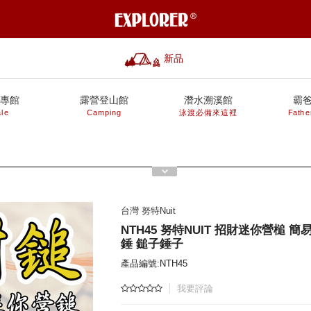
新品
專館
露營登山館
潛水溯溪館
霸
le
Camping
泳渡必備來這裡
Fathe
台灣 努特Nuit
NTH45 努特NUIT 招財迷你營槌 簡
錘 鎚子錘子
產品編號:NTH45
我要評論