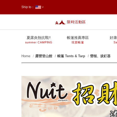
Ship to：
限時活動區
台灣
夏露炎熱抗戰!!
帳篷推薦專區
好康
summer CAMPING
現貨帳篷
Sa
Home
露營登山館
帳篷 Tents & Tarp
營槌、拔釘器
prev