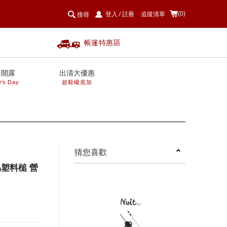
(0)
登入
/
註冊
追蹤清單
搜尋
帳篷特惠區
爸開露
出清大優惠
r's Day
超殺巄底加
next
猜您喜歡
易塑料槌 營