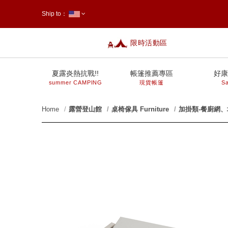
Ship to：
限時活動區
台灣
夏露炎熱抗戰!!
帳篷推薦專區
好康
summer CAMPING
現貨帳篷
Sa
Home
露營登山館
桌椅傢具 Furniture
加掛類-餐廚網
prev