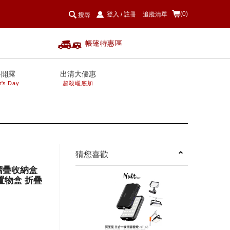
(0)
登入
/
註冊
追蹤清單
搜尋
帳篷特惠區
爸開露
出清大優惠
r's Day
超殺巄底加
next
猜您喜歡
鋼摺疊收納盒
置物盒 折疊