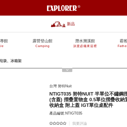
新品
專館
露營登山館
潛水溯溪館
霸
le
Camping
泳渡必備來這裡
Fathe
、垃圾、冰箱架
台灣 努特Nuit
NTIGT035 努特NUIT 半單位不鏽
(含蓋) 摺疊置物盒 0.5單位摺疊收納
收納盒 附上蓋 IGT單位桌配件
產品編號:NTIGT035
我要評論